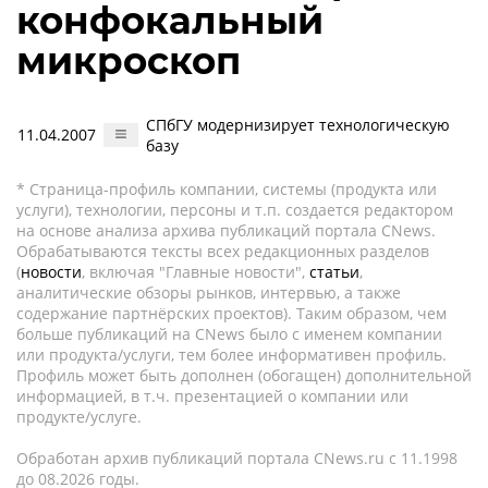
конфокальный
микроскоп
СПбГУ модернизирует технологическую
11.04.2007
базу
* Страница-профиль компании, системы (продукта или
услуги), технологии, персоны и т.п. создается редактором
на основе анализа архива публикаций портала CNews.
Обрабатываются тексты всех редакционных разделов
(
новости
, включая "Главные новости",
статьи
,
аналитические обзоры рынков, интервью, а также
содержание партнёрских проектов). Таким образом, чем
больше публикаций на CNews было с именем компании
или продукта/услуги, тем более информативен профиль.
Профиль может быть дополнен (обогащен) дополнительной
информацией, в т.ч. презентацией о компании или
продукте/услуге.
Обработан архив публикаций портала CNews.ru c 11.1998
до 08.2026 годы.