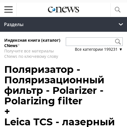
Разделы
Индексная книга (каталог)
CNews
*
Все категории
199231
▼
Получите все материалы
CNews по ключевому слову
Поляризатор -
Поляризационный
фильтр - Polarizer -
Polarizing filter
+
Leica TCS - лазерный