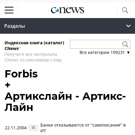
Разделы
Индексная книга (каталог)
CNews
*
Все категории
199231
▼
Получите все материалы
CNews по ключевому слову
Forbis
+
Артикслайн - Артикс-
Лайн
Банки отказываются от "самописания" в
22.11.2004
ИТ