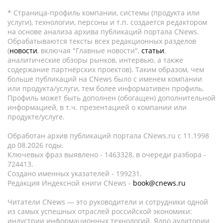
* Страница-профиль компании, системы (продукта или
услуги), технологии, персоны и т.п. создается редактором
на основе анализа архива публикаций портала CNews.
Обрабатываются тексты всех редакционных разделов
(
новости
, включая "Главные новости",
статьи
,
аналитические обзоры рынков, интервью, а также
содержание партнёрских проектов). Таким образом, чем
больше публикаций на CNews было с именем компании
или продукта/услуги, тем более информативен профиль.
Профиль может быть дополнен (обогащен) дополнительной
информацией, в т.ч. презентацией о компании или
продукте/услуге.
Обработан архив публикаций портала CNews.ru c 11.1998
до 08.2026 годы.
Ключевых фраз выявлено - 1463328, в очереди разбора -
724413.
Создано именных указателей - 199231.
Редакция Индексной книги CNews -
book@cnews.ru
Читатели CNews — это руководители и сотрудники одной
из самых успешных отраслей российской экономики:
индустрии информационных технологий. Ядро аудитории