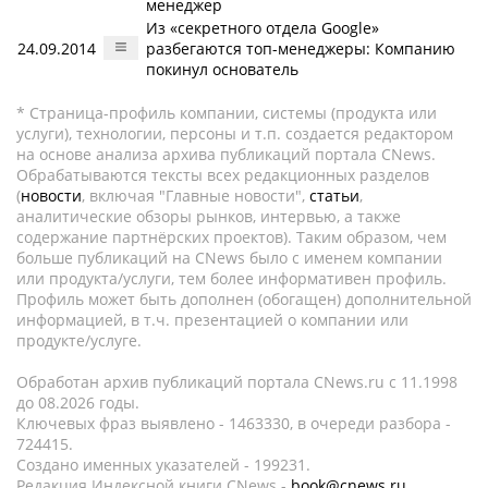
менеджер
Из «секретного отдела Google»
24.09.2014
разбегаются топ-менеджеры: Компанию
покинул основатель
* Страница-профиль компании, системы (продукта или
услуги), технологии, персоны и т.п. создается редактором
на основе анализа архива публикаций портала CNews.
Обрабатываются тексты всех редакционных разделов
(
новости
, включая "Главные новости",
статьи
,
аналитические обзоры рынков, интервью, а также
содержание партнёрских проектов). Таким образом, чем
больше публикаций на CNews было с именем компании
или продукта/услуги, тем более информативен профиль.
Профиль может быть дополнен (обогащен) дополнительной
информацией, в т.ч. презентацией о компании или
продукте/услуге.
Обработан архив публикаций портала CNews.ru c 11.1998
до 08.2026 годы.
Ключевых фраз выявлено - 1463330, в очереди разбора -
724415.
Создано именных указателей - 199231.
Редакция Индексной книги CNews -
book@cnews.ru