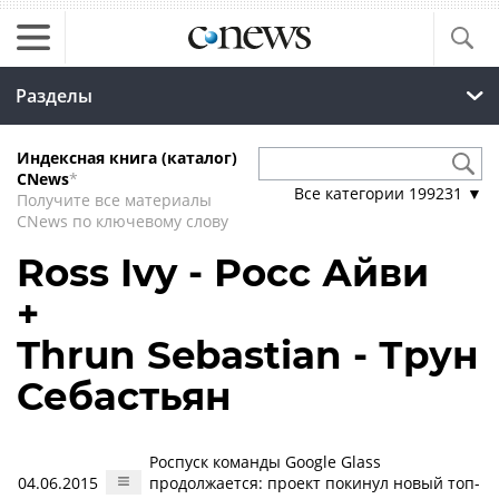
Разделы
Индексная книга (каталог)
CNews
*
Все категории
199231
▼
Получите все материалы
CNews по ключевому слову
Ross Ivy - Росс Айви
+
Thrun Sebastian - Трун
Себастьян
Роспуск команды Google Glass
04.06.2015
продолжается: проект покинул новый топ-