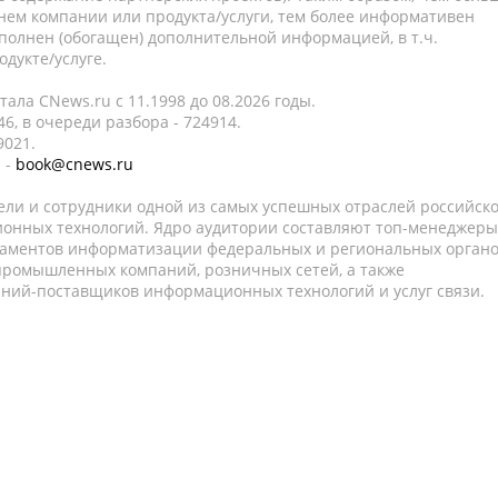
нем компании или продукта/услуги, тем более информативен
полнен (обогащен) дополнительной информацией, в т.ч.
дукте/услуге.
ала CNews.ru c 11.1998 до 08.2026 годы.
6, в очереди разбора - 724914.
9021.
 -
book@cnews.ru
ели и сотрудники одной из самых успешных отраслей российск
онных технологий. Ядро аудитории составляют топ-менеджеры
таментов информатизации федеральных и региональных орган
 промышленных компаний, розничных сетей, а также
аний-поставщиков информационных технологий и услуг связи.