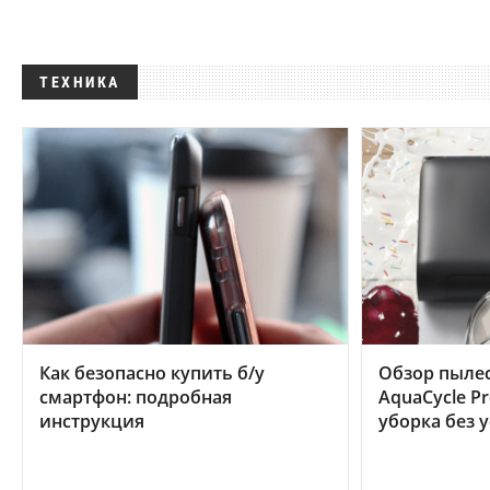
ТЕХНИКА
Как безопасно купить б/у
Обзор пылес
смартфон: подробная
AquaCycle Pr
инструкция
уборка без 