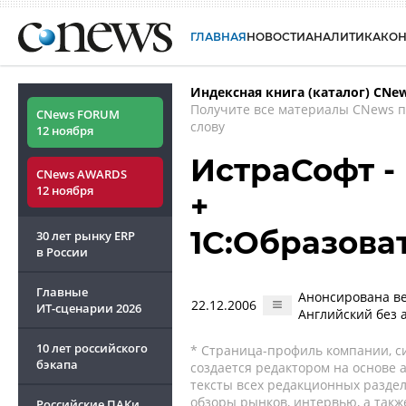
ГЛАВНАЯ
НОВОСТИ
АНАЛИТИКА
КО
Индексная книга (каталог) CNe
Получите все материалы CNews 
CNews FORUM
слову
12 ноября
ИстраСофт - 
CNews AWARDS
12 ноября
+
1С:Образова
30 лет рынку ERP
в России
Главные
Анонсирована ве
22.12.2006
ИТ-сценарии
2026
Английский без 
10 лет российского
* Страница-профиль компании, сис
бэкапа
создается редактором на основе
тексты всех редакционных раздел
обзоры рынков, интервью, а такж
Российские ПАКи