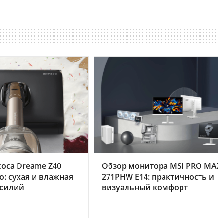
оса Dreame Z40
Обзор монитора MSI PRO MA
o: сухая и влажная
271PHW E14: практичность и
усилий
визуальный комфорт