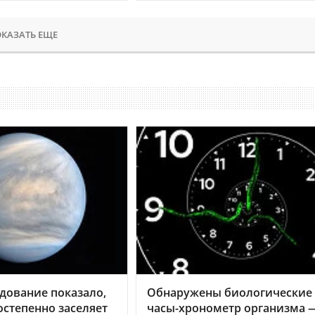
КАЗАТЬ ЕЩЕ
дование показало,
Обнаружены биологические
остепенно заселяет
часы-хронометр организма 