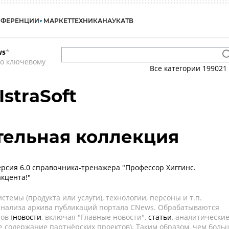
НФЕРЕНЦИИ
МАРКЕТ
ТЕХНИКА
НАУКА
ТВ
ws
*
по ключевому
Все категории
199021
IstraSoft
тельная коллекция
рсия 6.0 справочника-тренажера "Профессор Хиггинс.
акцента!"
темы (продукта или услуги), технологии, персоны и т.п.
 анализа архива публикаций портала CNews. Обрабатываются
ов (
новости
, включая "Главные новости",
статьи
, аналитически
е содержание партнёрских проектов). Таким образом, чем боль