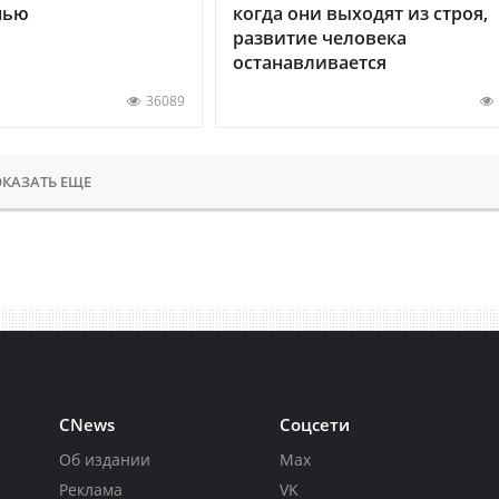
нью
когда они выходят из строя,
развитие человека
останавливается
36089
КАЗАТЬ ЕЩЕ
CNews
Соцсети
Об издании
Max
Реклама
VK