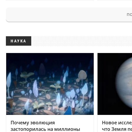
ПО
НАУКА
Почему эволюция
Новое иссле
застопорилась на миллионы
что Земля п