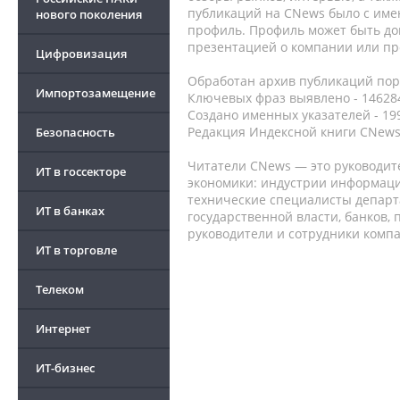
публикаций на CNews было с име
нового поколения
профиль. Профиль может быть до
презентацией о компании или про
Цифровизация
Обработан архив публикаций порт
Импортозамещение
Ключевых фраз выявлено - 146284
Создано именных указателей - 19
Редакция Индексной книги CNews
Безопасность
Читатели CNews — это руководит
ИТ в госсекторе
экономики: индустрии информаци
технические специалисты депар
ИТ в банках
государственной власти, банков,
руководители и сотрудники комп
ИТ в торговле
Телеком
Интернет
ИТ-бизнес