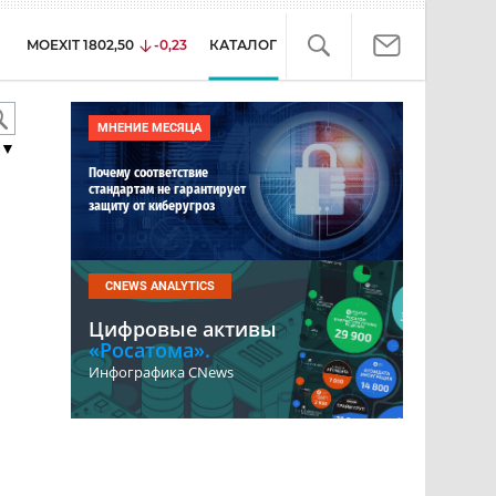
MOEXIT
1802,50
-0,23
КАТАЛОГ
МНЕНИЕ МЕСЯЦА
▼
Почему соответствие
стандартам не гарантирует
защиту от киберугроз
CNEWS ANALYTICS
Цифровые активы
«Росатома».
Инфографика CNews