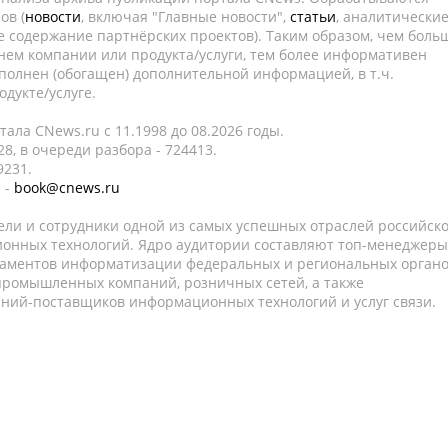
ов (
новости
, включая "Главные новости",
статьи
, аналитически
е содержание партнёрских проектов). Таким образом, чем боль
нем компании или продукта/услуги, тем более информативен
полнен (обогащен) дополнительной информацией, в т.ч.
дукте/услуге.
ала CNews.ru c 11.1998 до 08.2026 годы.
8, в очереди разбора - 724413.
9231.
 -
book@cnews.ru
ели и сотрудники одной из самых успешных отраслей российск
онных технологий. Ядро аудитории составляют топ-менеджеры
таментов информатизации федеральных и региональных орган
 промышленных компаний, розничных сетей, а также
аний-поставщиков информационных технологий и услуг связи.