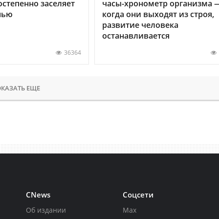
остепенно заселяет
часы-хронометр организма 
нью
когда они выходят из строя,
развитие человека
останавливается
36364
КАЗАТЬ ЕЩЕ
CNews
Соцсети
Об издании
Max