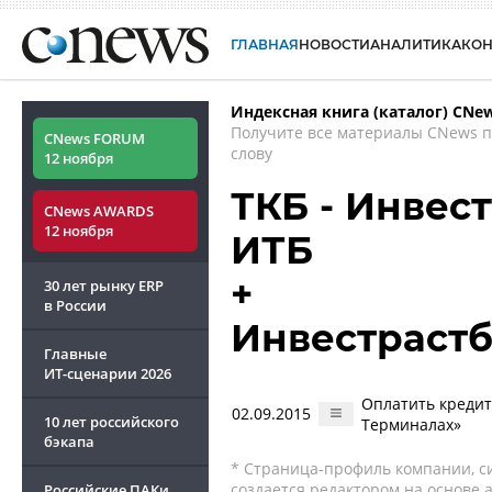
ГЛАВНАЯ
НОВОСТИ
АНАЛИТИКА
КО
Индексная книга (каталог) CNe
Получите все материалы CNews 
CNews FORUM
слову
12 ноября
ТКБ - Инвес
CNews AWARDS
12 ноября
ИТБ
+
30 лет рынку ERP
в России
Инвестрастб
Главные
ИТ-сценарии
2026
Оплатить кредит
02.09.2015
10 лет российского
Терминалах»
бэкапа
* Страница-профиль компании, сис
создается редактором на основе
Российские ПАКи