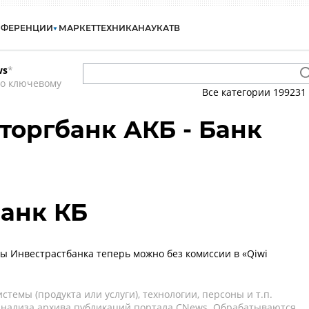
НФЕРЕНЦИИ
МАРКЕТ
ТЕХНИКА
НАУКА
ТВ
ws
*
по ключевому
Все категории
199231
тторгбанк АКБ - Банк
анк КБ
ы Инвестрастбанка теперь можно без комиссии в «Qiwi
темы (продукта или услуги), технологии, персоны и т.п.
 анализа архива публикаций портала CNews. Обрабатываются