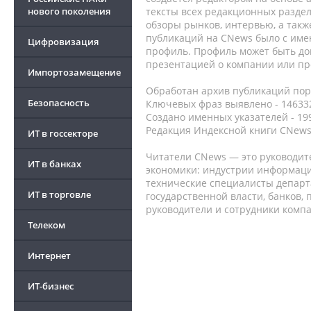
нового поколения
тексты всех редакционных раздел
обзоры рынков, интервью, а такж
публикаций на CNews было с име
Цифровизация
профиль. Профиль может быть до
презентацией о компании или про
Импортозамещение
Обработан архив публикаций порт
Безопасность
Ключевых фраз выявлено - 146332
Создано именных указателей - 19
Редакция Индексной книги CNews
ИТ в госсекторе
Читатели CNews — это руководит
ИТ в банках
экономики: индустрии информаци
технические специалисты депар
ИТ в торговле
государственной власти, банков,
руководители и сотрудники комп
Телеком
Интернет
ИТ-бизнес