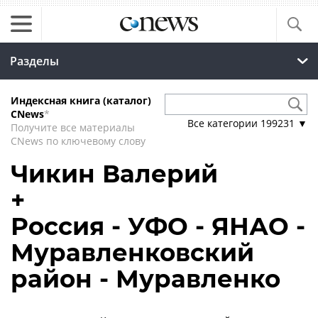
Разделы
Индексная книга (каталог)
CNews
*
Все категории
199231
▼
Получите все материалы
CNews по ключевому слову
Чикин Валерий
+
Россия - УФО - ЯНАО -
Муравленковский
район - Муравленко