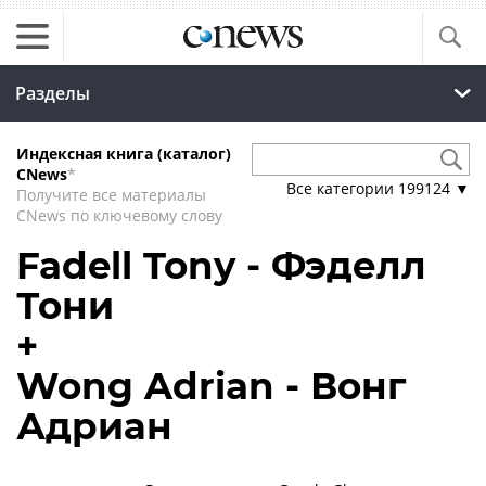
Разделы
Индексная книга (каталог)
CNews
*
Все категории
199124
▼
Получите все материалы
CNews по ключевому слову
Fadell Tony - Фэделл
Тони
+
Wong Adrian - Вонг
Адриан