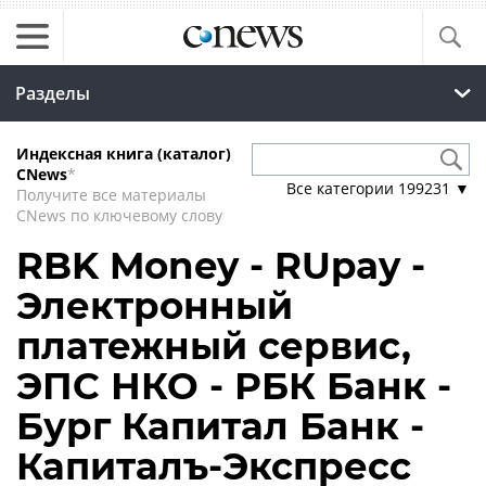
Разделы
Индексная книга (каталог)
CNews
*
Все категории
199231
▼
Получите все материалы
CNews по ключевому слову
RBK Money - RUpay -
Электронный
платежный сервис,
ЭПС НКО - РБК Банк -
Бург Капитал Банк -
Капиталъ-Экспресс