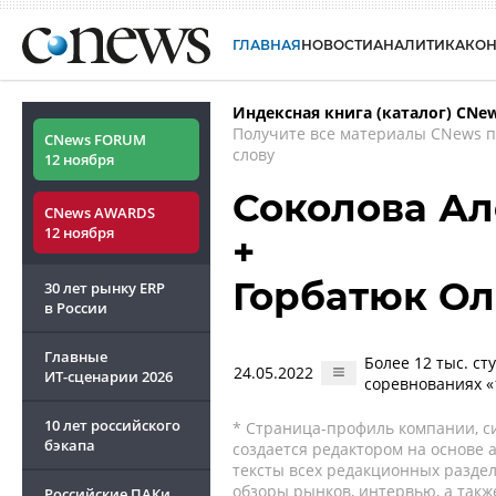
ГЛАВНАЯ
НОВОСТИ
АНАЛИТИКА
КО
Индексная книга (каталог) CNe
Получите все материалы CNews 
CNews FORUM
слову
12 ноября
Соколова А
CNews AWARDS
12 ноября
+
Горбатюк Ол
30 лет рынку ERP
в России
Главные
Более 12 тыс. с
24.05.2022
ИТ-сценарии
2026
соревнованиях «
10 лет российского
* Страница-профиль компании, сис
бэкапа
создается редактором на основе
тексты всех редакционных раздел
обзоры рынков, интервью, а такж
Российские ПАКи