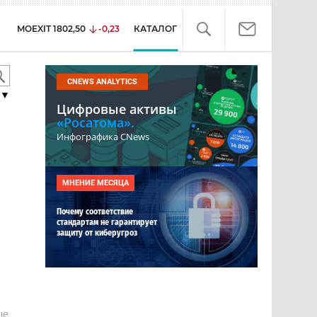
MOEXIT
1802,50
-0,23
КАТАЛОГ
CNEWS ANALYTICS
▼
Цифровые активы
«Росатома».
Инфографика CNews
МНЕНИЕ МЕСЯЦА
Почему соответствие
стандартам не гарантирует
защиту от киберугроз
е
ше