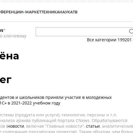
НФЕРЕНЦИИ
МАРКЕТ
ТЕХНИКА
НАУКА
ТВ
ws
*
по ключевому
Все категории
199201
лёна
ег
тудентов и школьников приняли участие в молодежных
1С» в 2021-2022 учебном году
темы (продукта или услуги), технологии, персоны и т.п.
 анализа архива публикаций портала CNews. Обрабатываются
ов (
новости
, включая "Главные новости",
статьи
, аналитически
е содержание партнёрских проектов). Таким образом, чем боль