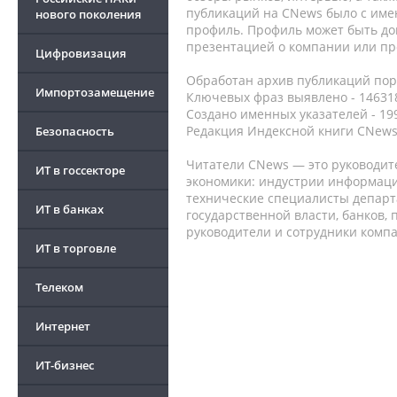
публикаций на CNews было с име
нового поколения
профиль. Профиль может быть до
презентацией о компании или про
Цифровизация
Обработан архив публикаций порт
Импортозамещение
Ключевых фраз выявлено - 146318
Создано именных указателей - 19
Редакция Индексной книги CNews
Безопасность
Читатели CNews — это руководит
ИТ в госсекторе
экономики: индустрии информаци
технические специалисты депар
ИТ в банках
государственной власти, банков,
руководители и сотрудники комп
ИТ в торговле
Телеком
Интернет
ИТ-бизнес