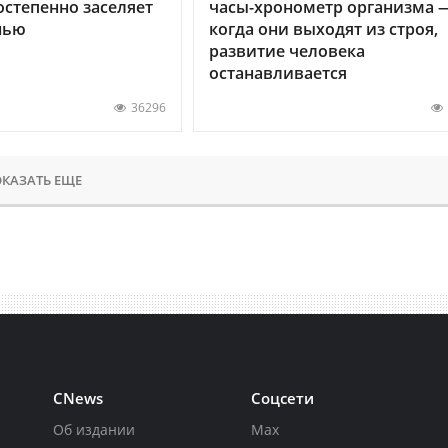
остепенно заселяет
часы-хронометр организма 
нью
когда они выходят из строя,
развитие человека
останавливается
36296
КАЗАТЬ ЕЩЕ
CNews
Соцсети
Об издании
Max