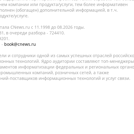
нем компании или продукта/услуги, тем более информативен
полнен (обогащен) дополнительной информацией, в т.ч.
дукте/услуге.
ала CNews.ru c 11.1998 до 08.2026 годы.
1, в очереди разбора - 724410.
9201.
 -
book@cnews.ru
ели и сотрудники одной из самых успешных отраслей российск
онных технологий. Ядро аудитории составляют топ-менеджеры
таментов информатизации федеральных и региональных орган
 промышленных компаний, розничных сетей, а также
аний-поставщиков информационных технологий и услуг связи.