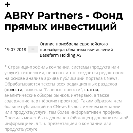
+
ABRY Partners - Фонд
прямых инвестиций
Orange приобрела европейского
19.07.2018
провайдера облачных вычислений
Basefarm Holding AS
* Страница-профиль компании, системы (продукта или
услуги), технологии, персоны и т.п. создается редактором
на основе анализа архива публикаций портала CNews.
Обрабатываются тексты всех редакционных разделов
(
новости
, включая "Главные новости",
статьи
,
аналитические обзоры рынков, интервью, а также
содержание партнёрских проектов). Таким образом, чем
больше публикаций на CNews было с именем компании
или продукта/услуги, тем более информативен профиль.
Профиль может быть дополнен (обогащен) дополнительной
информацией, в т.ч. презентацией о компании или
продукте/услуге.