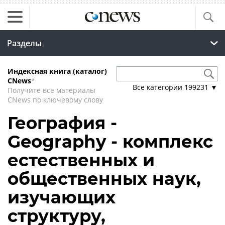
Разделы
Индексная книга (каталог)
CNews
*
Все категории
199231
▼
Получите все материалы
CNews по ключевому слову
География -
Geography - комплекс
естественных и
общественных наук,
изучающих
структуру,