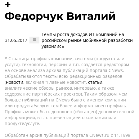
+
Федорчук Виталий
Темпы роста доходов ИТ-компаний на
31.05.2017
российском рынке мобильной разработки
удвоились
* Страница-профиль компании, системы (продукта или
услуги), технологии, персоны и т.п. создается редактором
на основе анализа архива публикаций портала CNews.
Обрабатываются тексты всех редакционных разделов
(
новости
, включая "Главные новости",
статьи
,
аналитические обзоры рынков, интервью, а также
содержание партнёрских проектов). Таким образом, чем
больше публикаций на CNews было с именем компании
или продукта/услуги, тем более информативен профиль.
Профиль может быть дополнен (обогащен) дополнительной
информацией, в т.ч. презентацией о компании или
продукте/услуге.
Обработан архив публикаций портала CNews.ru c 11.1998