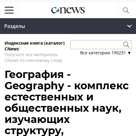
Разделы
Индексная книга (каталог)
CNews
*
Все категории
199231
▼
Получите все материалы
CNews по ключевому слову
География -
Geography - комплекс
естественных и
общественных наук,
изучающих
структуру,