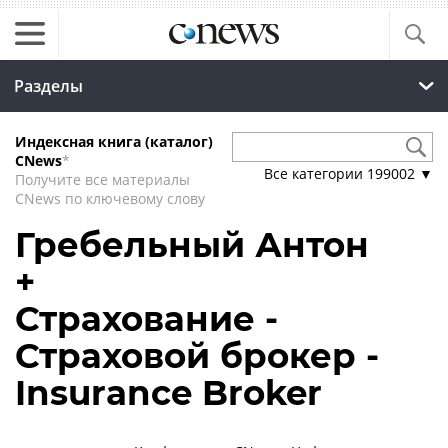
Разделы
Индексная книга (каталог)
CNews
*
Все категории
199002
▼
Получите все материалы
CNews по ключевому слову
Гребельный Антон
+
Страхование -
Страховой брокер -
Insurance Broker