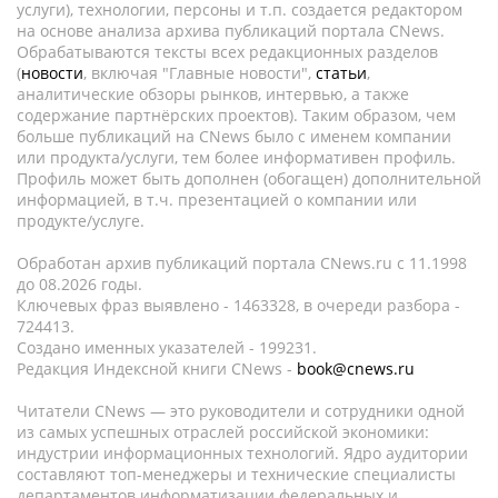
услуги), технологии, персоны и т.п. создается редактором
на основе анализа архива публикаций портала CNews.
Обрабатываются тексты всех редакционных разделов
(
новости
, включая "Главные новости",
статьи
,
аналитические обзоры рынков, интервью, а также
содержание партнёрских проектов). Таким образом, чем
больше публикаций на CNews было с именем компании
или продукта/услуги, тем более информативен профиль.
Профиль может быть дополнен (обогащен) дополнительной
информацией, в т.ч. презентацией о компании или
продукте/услуге.
Обработан архив публикаций портала CNews.ru c 11.1998
до 08.2026 годы.
Ключевых фраз выявлено - 1463328, в очереди разбора -
724413.
Создано именных указателей - 199231.
Редакция Индексной книги CNews -
book@cnews.ru
Читатели CNews — это руководители и сотрудники одной
из самых успешных отраслей российской экономики:
индустрии информационных технологий. Ядро аудитории
составляют топ-менеджеры и технические специалисты
департаментов информатизации федеральных и