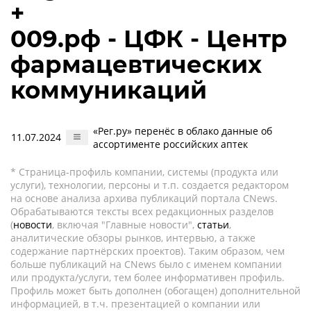
+
009.рф - ЦФК - Центр
фармацевтических
коммуникаций
«Рег.ру» перенёс в облако данные об
11.07.2024
ассортименте российских аптек
* Страница-профиль компании, системы (продукта или
услуги), технологии, персоны и т.п. создается редактором
на основе анализа архива публикаций портала CNews.
Обрабатываются тексты всех редакционных разделов
(
новости
, включая "Главные новости",
статьи
,
аналитические обзоры рынков, интервью, а также
содержание партнёрских проектов). Таким образом, чем
больше публикаций на CNews было с именем компании
или продукта/услуги, тем более информативен профиль.
Профиль может быть дополнен (обогащен) дополнительной
информацией, в т.ч. презентацией о компании или