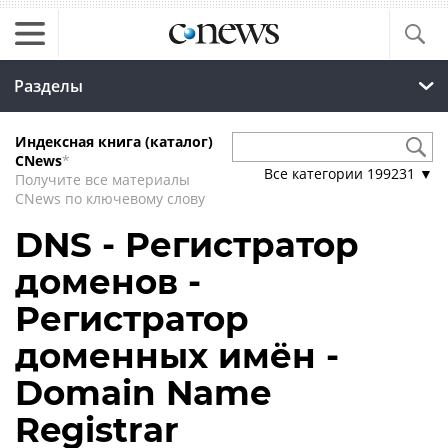
Разделы
Индексная книга (каталог)
CNews
*
Все категории
199231
▼
Получите все материалы
CNews по ключевому слову
DNS - Регистратор
доменов -
Регистратор
доменных имён -
Domain Name
Registrar