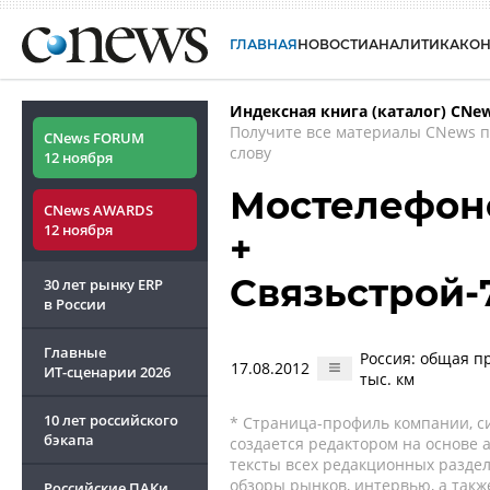
ГЛАВНАЯ
НОВОСТИ
АНАЛИТИКА
КО
Индексная книга (каталог) CNe
Получите все материалы CNews 
CNews FORUM
слову
12 ноября
Мостелефон
CNews AWARDS
12 ноября
+
Связьстрой-7
30 лет рынку ERP
в России
Главные
Россия: общая п
17.08.2012
ИТ-сценарии
2026
тыс. км
10 лет российского
* Страница-профиль компании, сис
бэкапа
создается редактором на основе
тексты всех редакционных раздел
обзоры рынков, интервью, а такж
Российские ПАКи