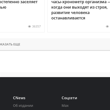
остепенно заселяет
часы-хронометр организма 
нью
когда они выходят из строя,
развитие человека
останавливается
36357
КАЗАТЬ ЕЩЕ
CNews
Соцсети
Об издании
Max