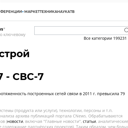
НФЕРЕНЦИИ
МАРКЕТ
ТЕХНИКА
НАУКА
ТВ
ws
*
по ключевому
Все категории
199231
строй
 - СВС-7
ротяженность построенных сетей связи в 2011 г. превысила 79
темы (продукта или услуги), технологии, персоны и т.п.
 анализа архива публикаций портала CNews. Обрабатываются
ов (
новости
, включая "Главные новости",
статьи
, аналитически
е содержание партнёрских проектов). Таким образом, чем боль