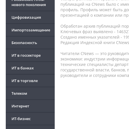
публикаций на CNews было с име
нового поколения
профиль. Профиль может быть до
презентацией о компании или про
Цифровизация
Обработан архив публикаций порт
Импортозамещение
Ключевых фраз выявлено - 146327
Создано именных указателей - 19
Редакция Индексной книги CNews
Безопасность
Читатели CNews — это руководит
ИТ в госсекторе
экономики: индустрии информаци
технические специалисты депар
ИТ в банках
государственной власти, банков,
руководители и сотрудники комп
ИТ в торговле
Телеком
Интернет
ИТ-бизнес