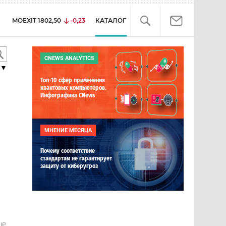
MOEXIT
1802,50
-0,23
КАТАЛОГ
CNEWS ANALYTICS
▼
Топ-10 сфер применения
квантовых компьютеров.
Инфографика CNews
МНЕНИЕ МЕСЯЦА
Почему соответствие
стандартам не гарантирует
защиту от киберугроз
е
ше