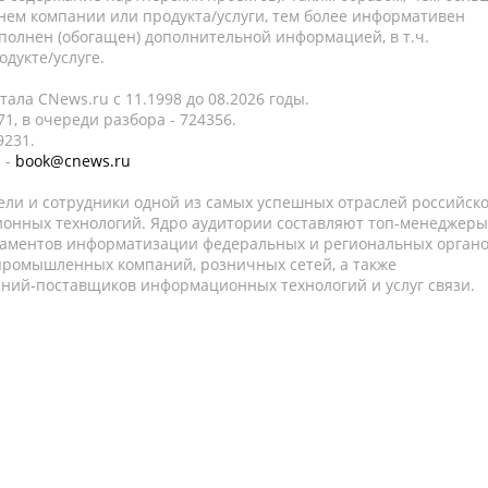
нем компании или продукта/услуги, тем более информативен
полнен (обогащен) дополнительной информацией, в т.ч.
дукте/услуге.
ала CNews.ru c 11.1998 до 08.2026 годы.
1, в очереди разбора - 724356.
9231.
 -
book@cnews.ru
ели и сотрудники одной из самых успешных отраслей российск
онных технологий. Ядро аудитории составляют топ-менеджеры
таментов информатизации федеральных и региональных орган
 промышленных компаний, розничных сетей, а также
аний-поставщиков информационных технологий и услуг связи.