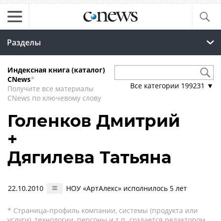
Разделы
Индексная книга (каталог)
CNews
*
Все категории
199231
▼
Получите все материалы
CNews по ключевому слову
Голенков Дмитрий
+
Дягилева Татьяна
22.10.2010
НОУ «АртАлекс» исполнилось 5 лет
* Страница-профиль компании, системы (продукта или
услуги), технологии, персоны и т.п. создается редактором