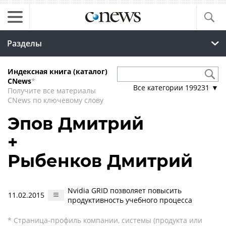
Разделы
Индексная книга (каталог)
CNews
*
Все категории
199231
▼
Получите все материалы
CNews по ключевому слову
Эпов Дмитрий
+
Рыбенков Дмитрий
Nvidia GRID позволяет повысить
11.02.2015
продуктивность учебного процесса
* Страница-профиль компании, системы (продукта или