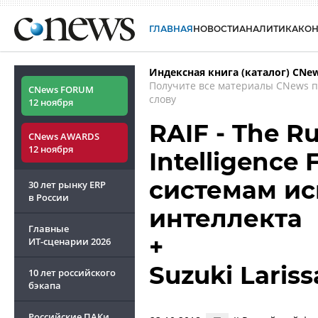
ГЛАВНАЯ
НОВОСТИ
АНАЛИТИКА
КО
Индексная книга (каталог) CNe
Получите все материалы CNews 
CNews FORUM
слову
12 ноября
RAIF - The Ru
CNews AWARDS
12 ноября
Intelligence
системам ис
30 лет рынку ERP
в России
интеллекта
Главные
+
ИТ-сценарии
2026
Suzuki Laris
10 лет российского
бэкапа
Российские ПАКи