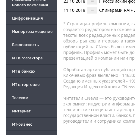
23.10.2018
II Российский фо
нового поколения
11.10.2018
Спикерами RAIF 
Цифровизация
* Страница-профиль компании, сис
создается редактором на основе
Импортозамещение
тексты всех редакционных раздел
обзоры рынков, интервью, а такж
Безопасность
публикаций на CNews было с име
профиль. Профиль может быть до
ИТ в госсекторе
презентацией о компании или про
Обработан архив публикаций порт
ИТ в банках
Ключевых фраз выявлено - 146332
Создано именных указателей - 19
ИТ в торговле
Редакция Индексной книги CNews
Телеком
Читатели CNews — это руководит
экономики: индустрии информаци
технические специалисты депар
Интернет
государственной власти, банков,
руководители и сотрудники комп
ИТ-бизнес