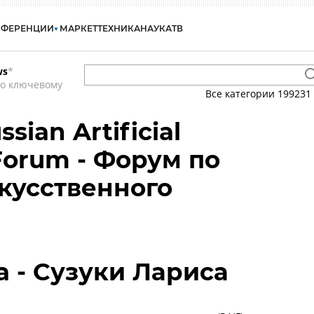
НФЕРЕНЦИИ
МАРКЕТ
ТЕХНИКА
НАУКА
ТВ
ws
*
по ключевому
Все категории
199231
ssian Artificial
 Forum - Форум по
кусственного
sa - Сузуки Лариса