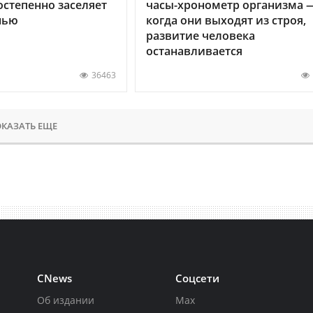
остепенно заселяет
часы-хронометр организма 
нью
когда они выходят из строя,
развитие человека
останавливается
36463
КАЗАТЬ ЕЩЕ
CNews
Соцсети
Об издании
Max