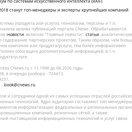
рум по системам искусственного интеллекта (RAIF)
2018 станут топ-менеджеры и эксперты крупнейших компаний
темы (продукта или услуги), технологии, персоны и т.п.
 анализа архива публикаций портала CNews. Обрабатываются
ов (
новости
, включая "Главные новости",
статьи
, аналитически
е содержание партнёрских проектов). Таким образом, чем боль
нем компании или продукта/услуги, тем более информативен
полнен (обогащен) дополнительной информацией, в т.ч.
дукте/услуге.
ала CNews.ru c 11.1998 до 08.2026 годы.
8, в очереди разбора - 724413.
9231.
 -
book@cnews.ru
ели и сотрудники одной из самых успешных отраслей российск
онных технологий. Ядро аудитории составляют топ-менеджеры
таментов информатизации федеральных и региональных орган
 промышленных компаний, розничных сетей, а также
аний-поставщиков информационных технологий и услуг связи.