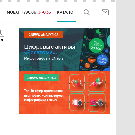
MOEXIT
1796,06
-0,36
КАТАЛОГ
CNEWS ANALYTICS
▼
Цифровые активы
«Росатома».
Инфографика CNews
CNEWS ANALYTICS
Топ-10 сфер применения
квантовых компьютеров.
Инфографика CNews