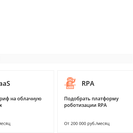
aaS
RPA
риф на облачную
Подобрать платформу
х
роботизации RPA
месяц
От 200 000 руб./месяц