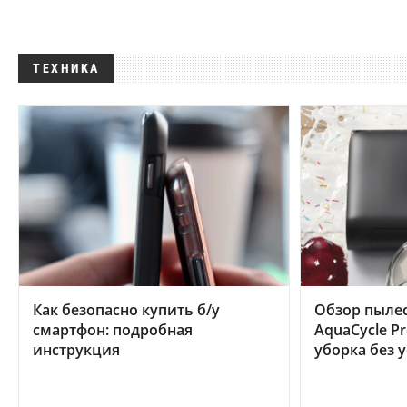
ТЕХНИКА
Как безопасно купить б/у
Обзор пылес
смартфон: подробная
AquaCycle Pr
инструкция
уборка без 