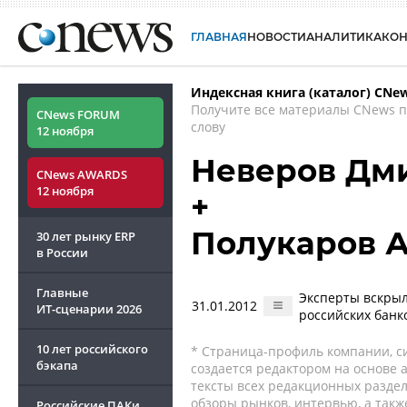
ГЛАВНАЯ
НОВОСТИ
АНАЛИТИКА
КО
Индексная книга (каталог) CNe
Получите все материалы CNews 
CNews FORUM
слову
12 ноября
Неверов Дм
CNews AWARDS
12 ноября
+
Полукаров 
30 лет рынку ERP
в России
Главные
Эксперты вскры
31.01.2012
ИТ-сценарии
2026
российских банк
10 лет российского
* Страница-профиль компании, сис
бэкапа
создается редактором на основе
тексты всех редакционных раздел
обзоры рынков, интервью, а такж
Российские ПАКи