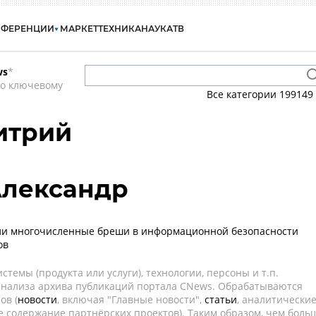
НФЕРЕНЦИИ
МАРКЕТ
ТЕХНИКА
НАУКА
ТВ
ws
*
по ключевому
Все категории
199149
итрий
Александр
ли многочисленные бреши в информационной безопасности
ов
темы (продукта или услуги), технологии, персоны и т.п.
 анализа архива публикаций портала CNews. Обрабатываются
ов (
новости
, включая "Главные новости",
статьи
, аналитически
е содержание партнёрских проектов). Таким образом, чем боль