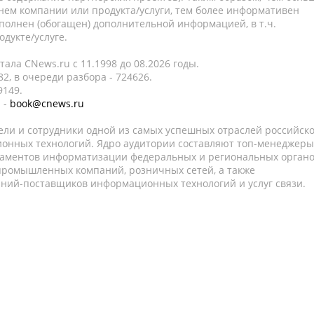
нем компании или продукта/услуги, тем более информативен
полнен (обогащен) дополнительной информацией, в т.ч.
дукте/услуге.
ала CNews.ru c 11.1998 до 08.2026 годы.
2, в очереди разбора - 724626.
9149.
 -
book@cnews.ru
ели и сотрудники одной из самых успешных отраслей российск
онных технологий. Ядро аудитории составляют топ-менеджеры
таментов информатизации федеральных и региональных орган
 промышленных компаний, розничных сетей, а также
аний-поставщиков информационных технологий и услуг связи.