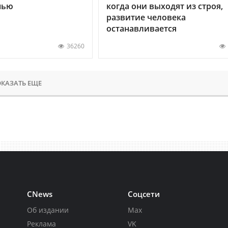
нью
когда они выходят из строя,
развитие человека
останавливается
36260
КАЗАТЬ ЕЩЕ
CNews
Соцсети
Об издании
Max
Реклама
VK