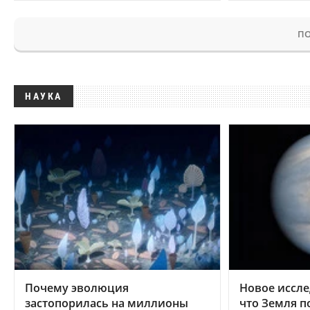
ПО
НАУКА
Почему эволюция
Новое иссле
застопорилась на миллионы
что Земля п