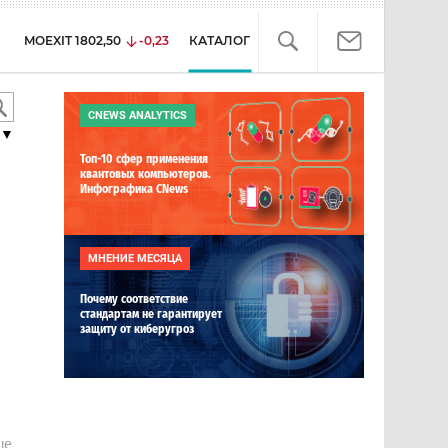
MOEXIT
1802,50
-0,23
КАТАЛОГ
CNEWS ANALYTICS
▼
Топ-10 сфер применения
квантовых компьютеров.
Инфографика CNews
МНЕНИЕ МЕСЯЦА
Почему соответствие
стандартам не гарантирует
защиту от киберугроз
е
ше