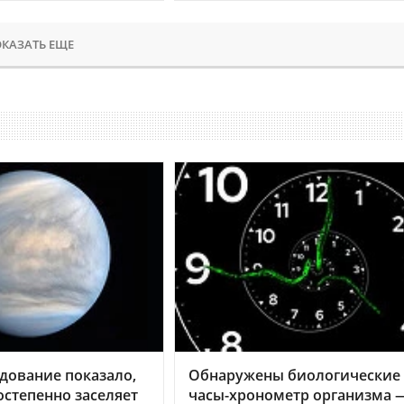
КАЗАТЬ ЕЩЕ
дование показало,
Обнаружены биологические
остепенно заселяет
часы-хронометр организма 