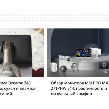
оса Dreame Z40
Обзор монитора MSI PRO MA
o: сухая и влажная
271PHW E14: практичность и
усилий
визуальный комфорт