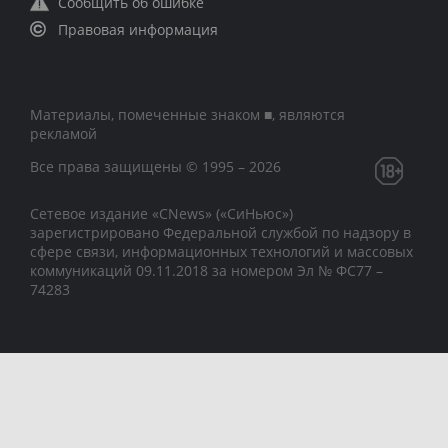
Сообщить об ошибке
Правовая информация
Материалы, помеченные знаком ■, являются
рекламой
Все права защищены © 1995 – 2026
Сетевое издание «CNews» («СиНьюс»)
зарегистрировано Федеральной службой по надзору в
сфере связи, информационных технологий и массовых
коммуникаций 09.11.2018 за номером Эл № ФС77 –
74283