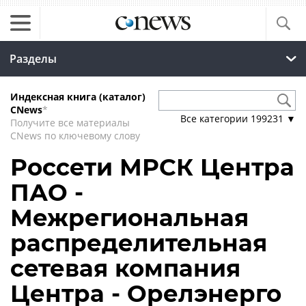
Разделы
Индексная книга (каталог)
CNews
*
Все категории
199231
▼
Получите все материалы
CNews по ключевому слову
Россети МРСК Центра
ПАО -
Межрегиональная
распределительная
сетевая компания
Центра - Орелэнерго