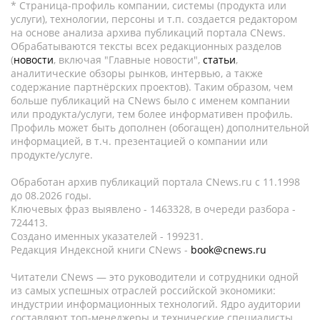
* Страница-профиль компании, системы (продукта или
услуги), технологии, персоны и т.п. создается редактором
на основе анализа архива публикаций портала CNews.
Обрабатываются тексты всех редакционных разделов
(
новости
, включая "Главные новости",
статьи
,
аналитические обзоры рынков, интервью, а также
содержание партнёрских проектов). Таким образом, чем
больше публикаций на CNews было с именем компании
или продукта/услуги, тем более информативен профиль.
Профиль может быть дополнен (обогащен) дополнительной
информацией, в т.ч. презентацией о компании или
продукте/услуге.
Обработан архив публикаций портала CNews.ru c 11.1998
до 08.2026 годы.
Ключевых фраз выявлено - 1463328, в очереди разбора -
724413.
Создано именных указателей - 199231.
Редакция Индексной книги CNews -
book@cnews.ru
Читатели CNews — это руководители и сотрудники одной
из самых успешных отраслей российской экономики:
индустрии информационных технологий. Ядро аудитории
составляют топ-менеджеры и технические специалисты