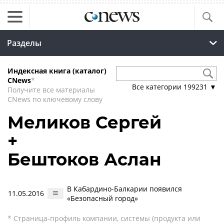
Разделы
Индексная книга (каталог)
CNews
*
Все категории
199231
▼
Получите все материалы
CNews по ключевому слову
Меликов Сергей
+
Бештоков Аслан
В Кабардино-Балкарии появился
11.05.2016
«Безопасный город»
* Страница-профиль компании, системы (продукта или