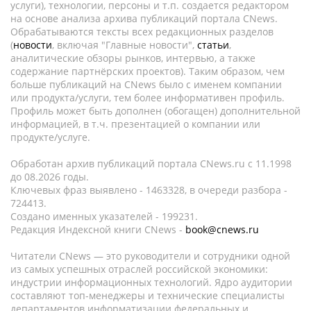
услуги), технологии, персоны и т.п. создается редактором
на основе анализа архива публикаций портала CNews.
Обрабатываются тексты всех редакционных разделов
(
новости
, включая "Главные новости",
статьи
,
аналитические обзоры рынков, интервью, а также
содержание партнёрских проектов). Таким образом, чем
больше публикаций на CNews было с именем компании
или продукта/услуги, тем более информативен профиль.
Профиль может быть дополнен (обогащен) дополнительной
информацией, в т.ч. презентацией о компании или
продукте/услуге.
Обработан архив публикаций портала CNews.ru c 11.1998
до 08.2026 годы.
Ключевых фраз выявлено - 1463328, в очереди разбора -
724413.
Создано именных указателей - 199231.
Редакция Индексной книги CNews -
book@cnews.ru
Читатели CNews — это руководители и сотрудники одной
из самых успешных отраслей российской экономики:
индустрии информационных технологий. Ядро аудитории
составляют топ-менеджеры и технические специалисты
департаментов информатизации федеральных и