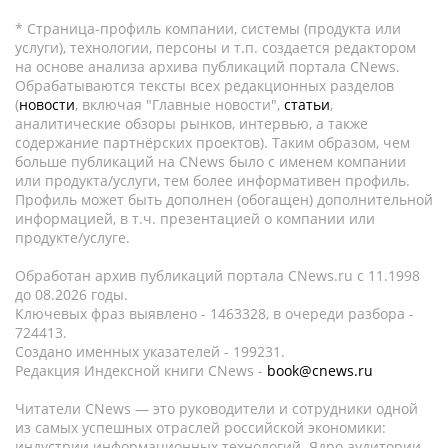
* Страница-профиль компании, системы (продукта или
услуги), технологии, персоны и т.п. создается редактором
на основе анализа архива публикаций портала CNews.
Обрабатываются тексты всех редакционных разделов
(
новости
, включая "Главные новости",
статьи
,
аналитические обзоры рынков, интервью, а также
содержание партнёрских проектов). Таким образом, чем
больше публикаций на CNews было с именем компании
или продукта/услуги, тем более информативен профиль.
Профиль может быть дополнен (обогащен) дополнительной
информацией, в т.ч. презентацией о компании или
продукте/услуге.
Обработан архив публикаций портала CNews.ru c 11.1998
до 08.2026 годы.
Ключевых фраз выявлено - 1463328, в очереди разбора -
724413.
Создано именных указателей - 199231.
Редакция Индексной книги CNews -
book@cnews.ru
Читатели CNews — это руководители и сотрудники одной
из самых успешных отраслей российской экономики:
индустрии информационных технологий. Ядро аудитории