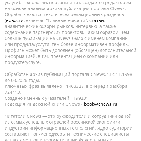
услуги), технологии, персоны и т.п. создается редактором
на основе анализа архива публикаций портала CNews.
Обрабатываются тексты всех редакционных разделов
(
новости
, включая "Главные новости",
статьи
,
аналитические обзоры рынков, интервью, а также
содержание партнёрских проектов). Таким образом, чем
больше публикаций на CNews было с именем компании
или продукта/услуги, тем более информативен профиль.
Профиль может быть дополнен (обогащен) дополнительной
информацией, в т.ч. презентацией о компании или
продукте/услуге.
Обработан архив публикаций портала CNews.ru c 11.1998
до 08.2026 годы.
Ключевых фраз выявлено - 1463328, в очереди разбора -
724413.
Создано именных указателей - 199231.
Редакция Индексной книги CNews -
book@cnews.ru
Читатели CNews — это руководители и сотрудники одной
из самых успешных отраслей российской экономики:
индустрии информационных технологий. Ядро аудитории
составляют топ-менеджеры и технические специалисты
департаментов информатизации федеральных и