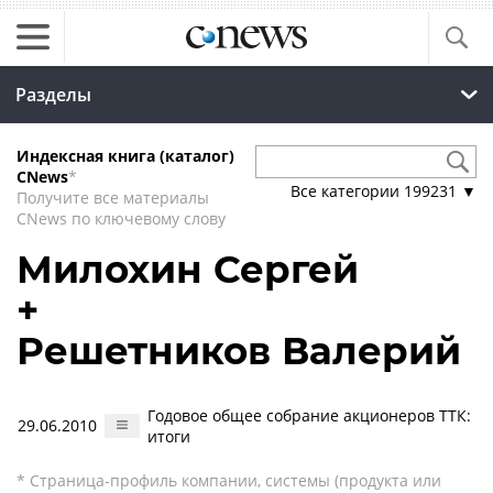
Разделы
Индексная книга (каталог)
CNews
*
Все категории
199231
▼
Получите все материалы
CNews по ключевому слову
Милохин Сергей
+
Решетников Валерий
Годовое общее собрание акционеров ТТК:
29.06.2010
итоги
* Страница-профиль компании, системы (продукта или