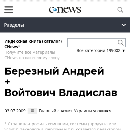
Разделы
Индексная книга (каталог)
CNews
*
Все категории
199002
▼
Получите все материалы
CNews по ключевому слову
Березный Андрей
+
Войтович Владислав
03.07.2009
Главный связист Украины уволился
* Страница-профиль компании, системы (продукта или
услуги), технологии, персоны и т.п. создается редактором