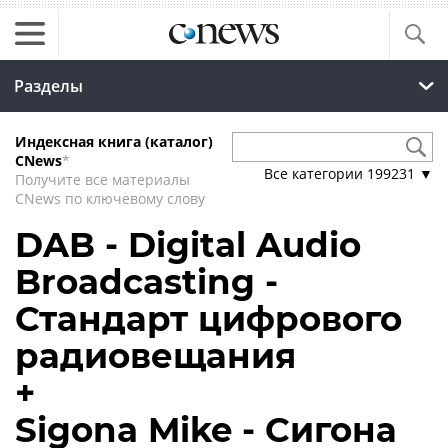
Разделы
Индексная книга (каталог)
CNews
*
Все категории
199231
▼
Получите все материалы
CNews по ключевому слову
DAB - Digital Audio
Broadcasting -
Стандарт цифрового
радиовещания
+
Sigona Mike - Сигона