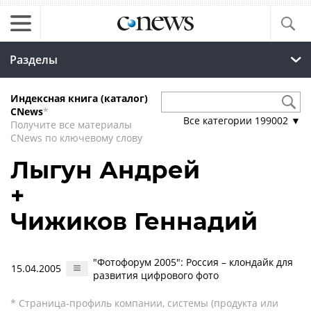
Разделы
Индексная книга (каталог)
CNews
*
Все категории
199002
▼
Получите все материалы
CNews по ключевому слову
Лыгун Андрей
+
Чижиков Геннадий
"Фотофорум 2005": Россия – клондайк для
15.04.2005
развития цифрового фото
* Страница-профиль компании, системы (продукта или