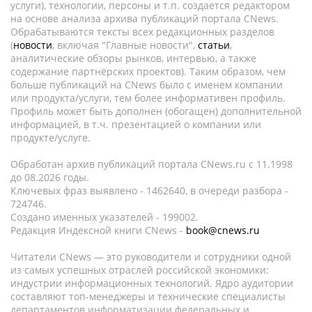
услуги), технологии, персоны и т.п. создается редактором
на основе анализа архива публикаций портала CNews.
Обрабатываются тексты всех редакционных разделов
(
новости
, включая "Главные новости",
статьи
,
аналитические обзоры рынков, интервью, а также
содержание партнёрских проектов). Таким образом, чем
больше публикаций на CNews было с именем компании
или продукта/услуги, тем более информативен профиль.
Профиль может быть дополнен (обогащен) дополнительной
информацией, в т.ч. презентацией о компании или
продукте/услуге.
Обработан архив публикаций портала CNews.ru c 11.1998
до 08.2026 годы.
Ключевых фраз выявлено - 1462640, в очереди разбора -
724746.
Создано именных указателей - 199002.
Редакция Индексной книги CNews -
book@cnews.ru
Читатели CNews — это руководители и сотрудники одной
из самых успешных отраслей российской экономики:
индустрии информационных технологий. Ядро аудитории
составляют топ-менеджеры и технические специалисты
департаментов информатизации федеральных и