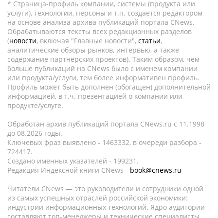
* Страница-профиль компании, системы (продукта или
услуги), технологии, персоны и т.п. создается редактором
на основе анализа архива публикаций портала CNews.
Обрабатываются тексты всех редакционных разделов
(
новости
, включая "Главные новости",
статьи
,
аналитические обзоры рынков, интервью, а также
содержание партнёрских проектов). Таким образом, чем
больше публикаций на CNews было с именем компании
или продукта/услуги, тем более информативен профиль.
Профиль может быть дополнен (обогащен) дополнительной
информацией, в т.ч. презентацией о компании или
продукте/услуге.
Обработан архив публикаций портала CNews.ru c 11.1998
до 08.2026 годы.
Ключевых фраз выявлено - 1463332, в очереди разбора -
724417.
Создано именных указателей - 199231.
Редакция Индексной книги CNews -
book@cnews.ru
Читатели CNews — это руководители и сотрудники одной
из самых успешных отраслей российской экономики:
индустрии информационных технологий. Ядро аудитории
составляют топ-менеджеры и технические специалисты