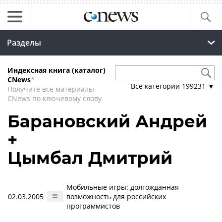
Разделы
Индексная книга (каталог)
CNews
*
Все категории
199231
▼
Получите все материалы
CNews по ключевому слову
Барановский Андрей
+
Цымбал Дмитрий
Мобильные игры: долгожданная
02.03.2005
возможность для российских
программистов