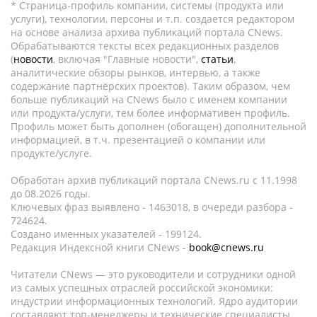
* Страница-профиль компании, системы (продукта или
услуги), технологии, персоны и т.п. создается редактором
на основе анализа архива публикаций портала CNews.
Обрабатываются тексты всех редакционных разделов
(
новости
, включая "Главные новости",
статьи
,
аналитические обзоры рынков, интервью, а также
содержание партнёрских проектов). Таким образом, чем
больше публикаций на CNews было с именем компании
или продукта/услуги, тем более информативен профиль.
Профиль может быть дополнен (обогащен) дополнительной
информацией, в т.ч. презентацией о компании или
продукте/услуге.
Обработан архив публикаций портала CNews.ru c 11.1998
до 08.2026 годы.
Ключевых фраз выявлено - 1463018, в очереди разбора -
724624.
Создано именных указателей - 199124.
Редакция Индексной книги CNews -
book@cnews.ru
Читатели CNews — это руководители и сотрудники одной
из самых успешных отраслей российской экономики:
индустрии информационных технологий. Ядро аудитории
составляют топ-менеджеры и технические специалисты