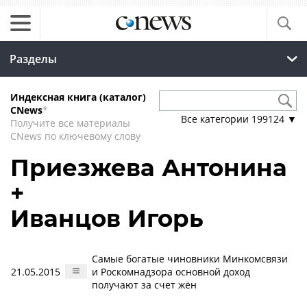
Разделы
Индексная книга (каталог)
CNews
*
Все категории
199124
▼
Получите все материалы
CNews по ключевому слову
Приезжева Антонина
+
Иванцов Игорь
Самые богатые чиновники Минкомсвязи
21.05.2015
и Роскомнадзора основной доход
получают за счет жён