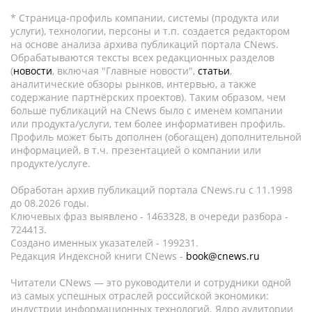
* Страница-профиль компании, системы (продукта или
услуги), технологии, персоны и т.п. создается редактором
на основе анализа архива публикаций портала CNews.
Обрабатываются тексты всех редакционных разделов
(
новости
, включая "Главные новости",
статьи
,
аналитические обзоры рынков, интервью, а также
содержание партнёрских проектов). Таким образом, чем
больше публикаций на CNews было с именем компании
или продукта/услуги, тем более информативен профиль.
Профиль может быть дополнен (обогащен) дополнительной
информацией, в т.ч. презентацией о компании или
продукте/услуге.
Обработан архив публикаций портала CNews.ru c 11.1998
до 08.2026 годы.
Ключевых фраз выявлено - 1463328, в очереди разбора -
724413.
Создано именных указателей - 199231.
Редакция Индексной книги CNews -
book@cnews.ru
Читатели CNews — это руководители и сотрудники одной
из самых успешных отраслей российской экономики:
индустрии информационных технологий. Ядро аудитории