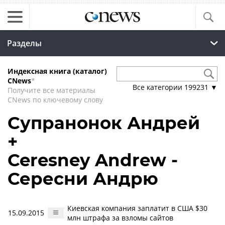
Разделы
Индексная книга (каталог)
CNews
*
Все категории
199231
▼
Получите все материалы
CNews по ключевому слову
Супранонок Андрей
+
Ceresney Andrew -
Сересни Андрю
Киевская компания заплатит в США $30
15.09.2015
млн штрафа за взломы сайтов