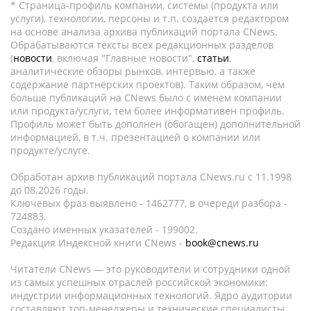
* Страница-профиль компании, системы (продукта или
услуги), технологии, персоны и т.п. создается редактором
на основе анализа архива публикаций портала CNews.
Обрабатываются тексты всех редакционных разделов
(
новости
, включая "Главные новости",
статьи
,
аналитические обзоры рынков, интервью, а также
содержание партнёрских проектов). Таким образом, чем
больше публикаций на CNews было с именем компании
или продукта/услуги, тем более информативен профиль.
Профиль может быть дополнен (обогащен) дополнительной
информацией, в т.ч. презентацией о компании или
продукте/услуге.
Обработан архив публикаций портала CNews.ru c 11.1998
до 08.2026 годы.
Ключевых фраз выявлено - 1462777, в очереди разбора -
724883.
Создано именных указателей - 199002.
Редакция Индексной книги CNews -
book@cnews.ru
Читатели CNews — это руководители и сотрудники одной
из самых успешных отраслей российской экономики:
индустрии информационных технологий. Ядро аудитории
составляют топ-менеджеры и технические специалисты