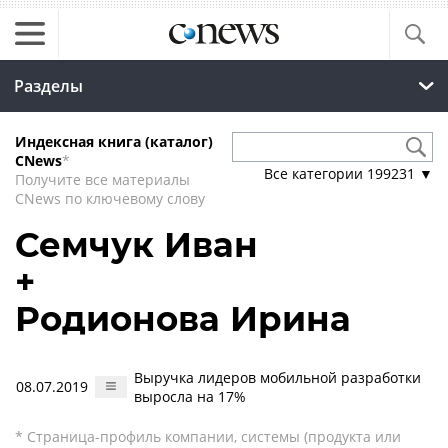
Разделы
Индексная книга (каталог)
CNews
*
Все категории
199231
▼
Получите все материалы
CNews по ключевому слову
Семчук Иван
+
Родионова Ирина
Выручка лидеров мобильной разработки
08.07.2019
выросла на 17%
* Страница-профиль компании, системы (продукта или