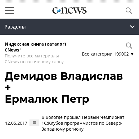
Разделы
Индексная книга (каталог)
CNews
*
Все категории
199002
▼
Получите все материалы
CNews по ключевому слову
Демидов Владислав
+
Ермалюк Петр
В Вологде прошел Первый Чемпионат
12.05.2017
1С:Клубов программистов по Северо-
Западному региону