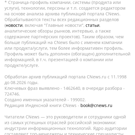
* Страница-профиль компании, системы (продукта или
услуги), технологии, персоны и т.п. создается редактором
на основе анализа архива публикаций портала CNews.
Обрабатываются тексты всех редакционных разделов
(
новости
, включая "Главные новости",
статьи
,
аналитические обзоры рынков, интервью, а также
содержание партнёрских проектов). Таким образом, чем
больше публикаций на CNews было с именем компании
или продукта/услуги, тем более информативен профиль.
Профиль может быть дополнен (обогащен) дополнительной
информацией, в т.ч. презентацией о компании или
продукте/услуге.
Обработан архив публикаций портала CNews.ru c 11.1998
до 08.2026 годы.
Ключевых фраз выявлено - 1462640, в очереди разбора -
724746.
Создано именных указателей - 199002.
Редакция Индексной книги CNews -
book@cnews.ru
Читатели CNews — это руководители и сотрудники одной
из самых успешных отраслей российской экономики:
индустрии информационных технологий. Ядро аудитории
составляют топ-менеджеры и технические специалисты