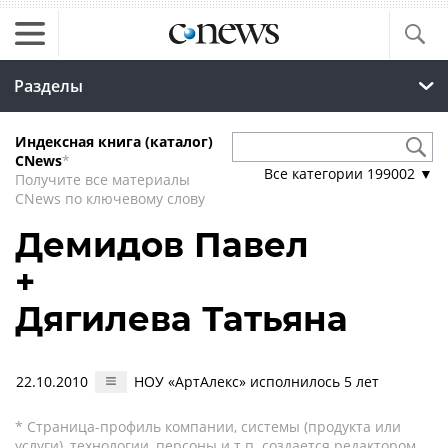
Разделы
Индексная книга (каталог)
CNews
*
Все категории
199002
▼
Получите все материалы
CNews по ключевому слову
Демидов Павел
+
Дягилева Татьяна
22.10.2010
НОУ «АртАлекс» исполнилось 5 лет
* Страница-профиль компании, системы (продукта или
услуги), технологии, персоны и т.п. создается редактором