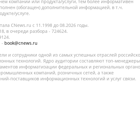
нем компании или продукта/услуги, тем более информативен
полнен (обогащен) дополнительной информацией, в т.ч.
дукте/услуге.
ала CNews.ru c 11.1998 до 08.2026 годы.
8, в очереди разбора - 724624.
9124.
 -
book@cnews.ru
ели и сотрудники одной из самых успешных отраслей российск
онных технологий. Ядро аудитории составляют топ-менеджеры
таментов информатизации федеральных и региональных орган
 промышленных компаний, розничных сетей, а также
аний-поставщиков информационных технологий и услуг связи.