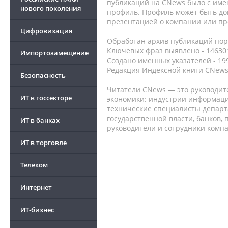
публикаций на CNews было с име
нового поколения
профиль. Профиль может быть до
презентацией о компании или про
Цифровизация
Обработан архив публикаций порт
Ключевых фраз выявлено - 146301
Импортозамещение
Создано именных указателей - 19
Редакция Индексной книги CNews
Безопасность
Читатели CNews — это руководит
ИТ в госсекторе
экономики: индустрии информаци
технические специалисты депар
государственной власти, банков,
ИТ в банках
руководители и сотрудники комп
ИТ в торговле
Телеком
Интернет
ИТ-бизнес