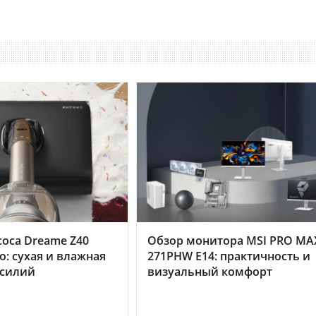
оса Dreame Z40
Обзор монитора MSI PRO MA
o: сухая и влажная
271PHW E14: практичность и
усилий
визуальный комфорт