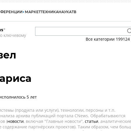
НФЕРЕНЦИИ
МАРКЕТ
ТЕХНИКА
НАУКА
ТВ
ws
*
по ключевому
Все категории
199124
вел
ариса
исполнилось 5 лет
темы (продукта или услуги), технологии, персоны и т.п.
 анализа архива публикаций портала CNews. Обрабатываются
ов (
новости
, включая "Главные новости",
статьи
, аналитически
е содержание партнёрских проектов). Таким образом, чем боль