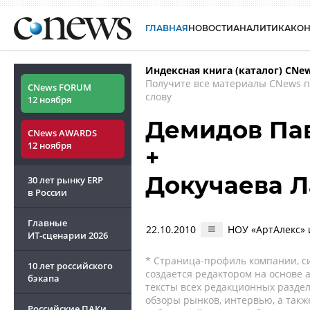
ГЛАВНАЯ
НОВОСТИ
АНАЛИТИКА
КО
Индексная книга (каталог) CNe
Получите все материалы CNews 
CNews FORUM
слову
12 ноября
Демидов Па
CNews AWARDS
12 ноября
+
Докучаева Л
30 лет рынку ERP
в России
Главные
22.10.2010
НОУ «АртАлекс» 
ИТ-сценарии
2026
* Страница-профиль компании, сис
10 лет российского
создается редактором на основе
бэкапа
тексты всех редакционных раздел
обзоры рынков, интервью, а такж
Российские ПАКи