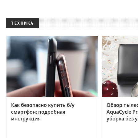
ТЕХНИКА
Как безопасно купить б/у
Обзор пылес
смартфон: подробная
AquaCycle Pr
инструкция
уборка без 