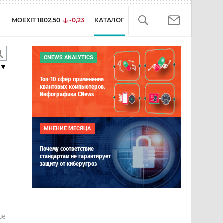
MOEXIT
1802,50
-0,23
КАТАЛОГ
CNEWS ANALYTICS
▼
Топ-10 сфер применения
квантовых компьютеров.
Инфографика CNews
МНЕНИЕ МЕСЯЦА
Почему соответствие
стандартам не гарантирует
защиту от киберугроз
е
ше