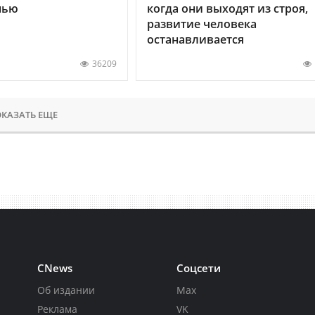
нью
когда они выходят из строя,
развитие человека
останавливается
36209
КАЗАТЬ ЕЩЕ
CNews
Соцсети
Об издании
Max
Реклама
VK