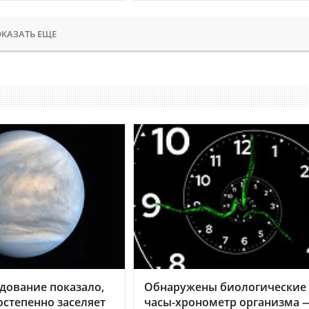
КАЗАТЬ ЕЩЕ
дование показало,
Обнаружены биологические
остепенно заселяет
часы-хронометр организма 