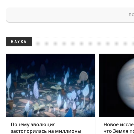
ПО
НАУКА
Почему эволюция
Новое иссле
застопорилась на миллионы
что Земля п