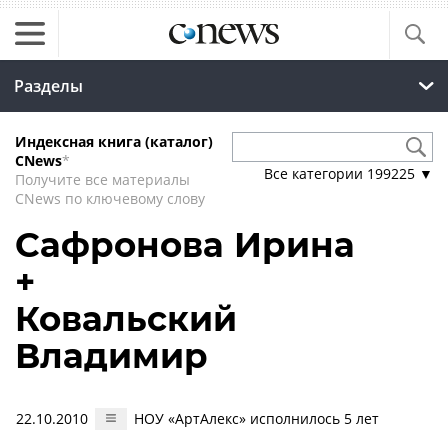
Разделы
Индексная книга (каталог)
CNews
*
Все категории
199225
▼
Получите все материалы
CNews по ключевому слову
Сафронова Ирина
+
Ковальский
Владимир
22.10.2010
НОУ «АртАлекс» исполнилось 5 лет