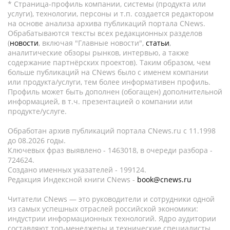
* Страница-профиль компании, системы (продукта или
услуги), технологии, персоны и т.п. создается редактором
на основе анализа архива публикаций портала CNews.
Обрабатываются тексты всех редакционных разделов
(
новости
, включая "Главные новости",
статьи
,
аналитические обзоры рынков, интервью, а также
содержание партнёрских проектов). Таким образом, чем
больше публикаций на CNews было с именем компании
или продукта/услуги, тем более информативен профиль.
Профиль может быть дополнен (обогащен) дополнительной
информацией, в т.ч. презентацией о компании или
продукте/услуге.
Обработан архив публикаций портала CNews.ru c 11.1998
до 08.2026 годы.
Ключевых фраз выявлено - 1463018, в очереди разбора -
724624.
Создано именных указателей - 199124.
Редакция Индексной книги CNews -
book@cnews.ru
Читатели CNews — это руководители и сотрудники одной
из самых успешных отраслей российской экономики:
индустрии информационных технологий. Ядро аудитории
составляют топ-менеджеры и технические специалисты