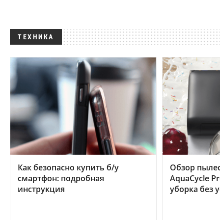
ТЕХНИКА
Как безопасно купить б/у
Обзор пылес
смартфон: подробная
AquaCycle Pr
инструкция
уборка без 