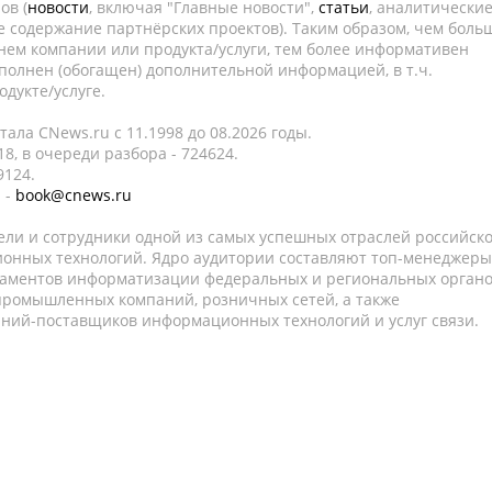
ов (
новости
, включая "Главные новости",
статьи
, аналитически
е содержание партнёрских проектов). Таким образом, чем боль
нем компании или продукта/услуги, тем более информативен
полнен (обогащен) дополнительной информацией, в т.ч.
дукте/услуге.
ала CNews.ru c 11.1998 до 08.2026 годы.
8, в очереди разбора - 724624.
9124.
 -
book@cnews.ru
ели и сотрудники одной из самых успешных отраслей российск
онных технологий. Ядро аудитории составляют топ-менеджеры
таментов информатизации федеральных и региональных орган
 промышленных компаний, розничных сетей, а также
аний-поставщиков информационных технологий и услуг связи.