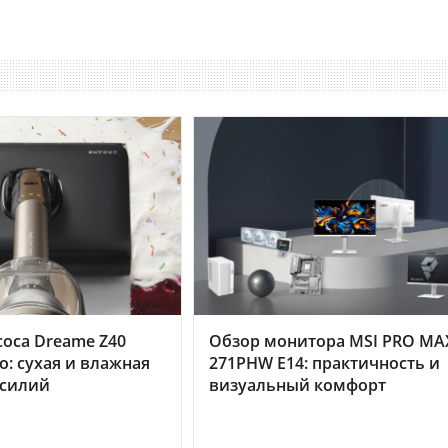
оса Dreame Z40
Обзор монитора MSI PRO MA
o: сухая и влажная
271PHW E14: практичность и
усилий
визуальный комфорт