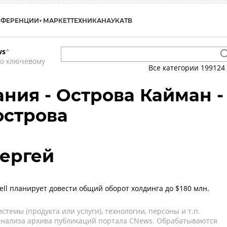
НФЕРЕНЦИИ
МАРКЕТ
ТЕХНИКА
НАУКА
ТВ
ws
*
по ключевому
Все категории
199124
ния - Острова Кайман -
острова
ергей
sell планирует довести общий оборот холдинга до $180 млн.
темы (продукта или услуги), технологии, персоны и т.п.
 анализа архива публикаций портала CNews. Обрабатываются