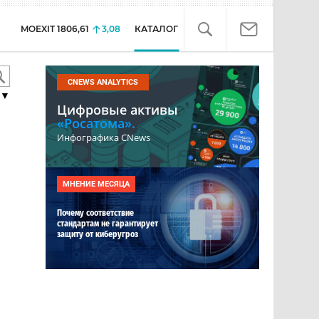
MOEXIT
1806,61
3,08
КАТАЛОГ
CNEWS ANALYTICS
▼
Цифровые активы
«Росатома».
Инфографика CNews
МНЕНИЕ МЕСЯЦА
Почему соответствие
стандартам не гарантирует
защиту от киберугроз