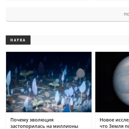
ПО
НАУКА
Почему эволюция
Новое иссле
застопорилась на миллионы
что Земля п