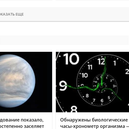
КАЗАТЬ ЕЩЕ
дование показало,
Обнаружены биологические
остепенно заселяет
часы-хронометр организма 