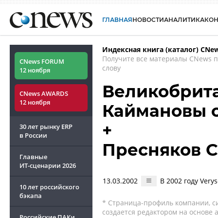
ГЛАВНАЯ
НОВОСТИ
АНАЛИТИКА
КО
Индексная книга (каталог) CNe
Получите все материалы CNews 
CNews FORUM
слову
12 ноября
Великобрита
CNews AWARDS
12 ноября
Каймановы 
+
30 лет рынку ERP
в России
Пресняков С
Главные
ИТ-сценарии
2026
13.03.2002
В 2002 году Very
10 лет российского
бэкапа
* Страница-профиль компании, сис
создается редактором на основе
Российские ПАКи