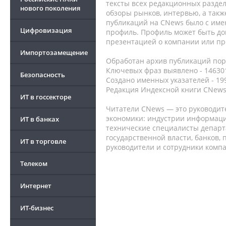
тексты всех редакционных раздел
нового поколения
обзоры рынков, интервью, а такж
публикаций на CNews было с име
Цифровизация
профиль. Профиль может быть до
презентацией о компании или про
Импортозамещение
Обработан архив публикаций порт
Ключевых фраз выявлено - 146301
Безопасность
Создано именных указателей - 19
Редакция Индексной книги CNews
ИТ в госсекторе
Читатели CNews — это руководит
экономики: индустрии информаци
ИТ в банках
технические специалисты депар
государственной власти, банков,
ИТ в торговле
руководители и сотрудники комп
Телеком
Интернет
ИТ-бизнес