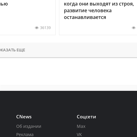
нью
когда они выходят из строя,
развитие человека
останавливается
36139
КАЗАТЬ ЕЩЕ
CNews
Соцсети
Об издании
Max
Реклама
VK