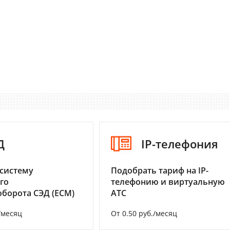
Д
IP-телефония
систему
Подобрать тариф на IP-
го
телефонию и виртуальную
борота СЭД (ECM)
АТС
/месяц
От 0.50 руб./месяц