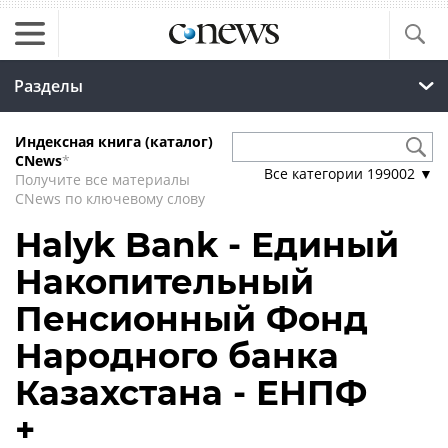
Разделы
Индексная книга (каталог)
CNews
*
Все категории
199002
▼
Получите все материалы
CNews по ключевому слову
Halyk Bank - Единый
Накопительный
Пенсионный Фонд
Народного банка
Казахстана - ЕНПФ
+