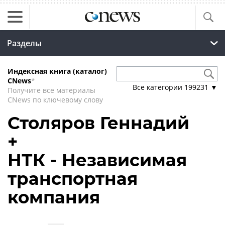
Разделы
Индексная книга (каталог)
CNews
*
Все категории
199231
▼
Получите все материалы
CNews по ключевому слову
Столяров Геннадий
+
НТК - Независимая
транспортная
компания