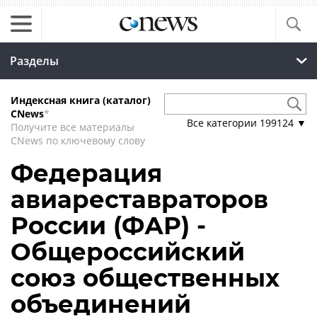
Разделы
Индексная книга (каталог)
CNews
*
Все категории
199124
▼
Получите все материалы
CNews по ключевому слову
Федерация
авиареставраторов
России (ФАР) -
Общероссийский
союз общественных
объединений