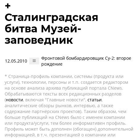
+
Сталинградская
битва Музей-
заповедник
Фронтовой бомбардировщик Су-2: второе
12.05.2010
рождение
* Страница-профиль компании, системы (продукта или
услуги), технологии, персоны и т.п. создается редактором
на основе анализа архива публикаций портала CNews.
Обрабатываются тексты всех редакционных разделов
(
новости
, включая "Главные новости",
статьи
,
аналитические обзоры рынков, интервью, а также
содержание партнёрских проектов). Таким образом, чем
больше публикаций на CNews было с именем компании
или продукта/услуги, тем более информативен профиль.
Профиль может быть дополнен (обогащен) дополнительной
информацией, в т.ч. презентацией о компании или