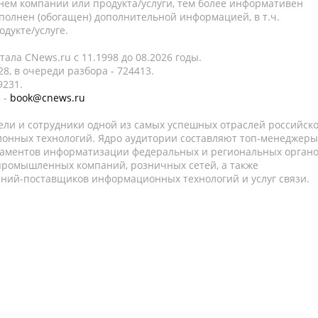
нем компании или продукта/услуги, тем более информативен
полнен (обогащен) дополнительной информацией, в т.ч.
дукте/услуге.
ала CNews.ru c 11.1998 до 08.2026 годы.
8, в очереди разбора - 724413.
9231.
 -
book@cnews.ru
ели и сотрудники одной из самых успешных отраслей российск
онных технологий. Ядро аудитории составляют топ-менеджеры
таментов информатизации федеральных и региональных орган
 промышленных компаний, розничных сетей, а также
аний-поставщиков информационных технологий и услуг связи.