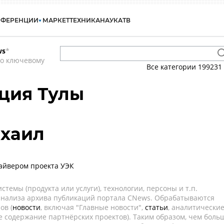
НФЕРЕНЦИИ
МАРКЕТ
ТЕХНИКА
НАУКА
ТВ
ws
*
по ключевому
Все категории
199231
ция Тулы
ихаил
айвером проекта УЭК
темы (продукта или услуги), технологии, персоны и т.п.
 анализа архива публикаций портала CNews. Обрабатываются
ов (
новости
, включая "Главные новости",
статьи
, аналитически
е содержание партнёрских проектов). Таким образом, чем боль