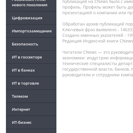
публикаций на CNews было с име
нового поколения
профиль. Профиль может быть до
презентацией о компании или про
Цифровизация
Обработан архив публикаций порт
Ключевых фраз выявлено - 146332
Импортозамещение
Создано именных указателей - 19
Редакция Индексной книги CNews
Безопасность
Читатели CNews — это руководит
ИТ в госсекторе
экономики: индустрии информаци
технические специалисты депар
государственной власти, банков,
ИТ в банках
руководители и сотрудники комп
ИТ в торговле
Телеком
Интернет
ИТ-бизнес