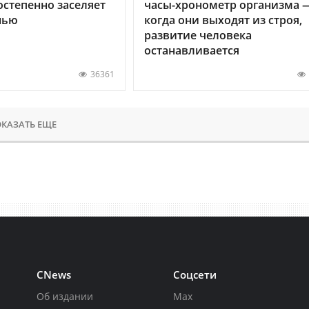
остепенно заселяет
часы-хронометр организма 
нью
когда они выходят из строя,
развитие человека
останавливается
36361
КАЗАТЬ ЕЩЕ
CNews
Соцсети
Об издании
Max