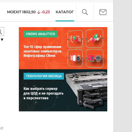
MOEXIT
1802,50
-0,23
КАТАЛОГ
CNEWS ANALYTICS
▼
Топ-10 сфер применения
квантовых компьютеров.
Инфографика CNews
ТЕХНОЛОГИЯ МЕСЯЦА
Как выбрать сервер
для ЦОД и не прогадать
в перспективе
е
ше