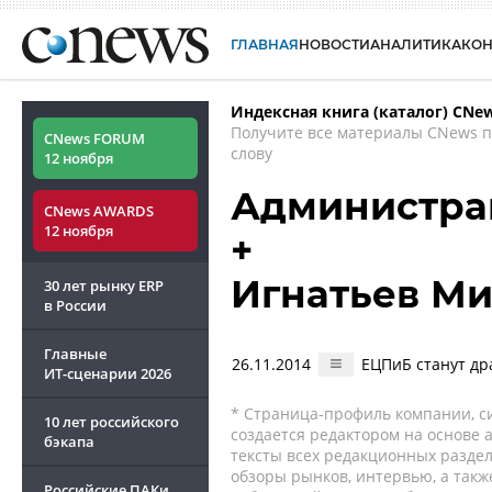
ГЛАВНАЯ
НОВОСТИ
АНАЛИТИКА
КО
Индексная книга (каталог) CNe
Получите все материалы CNews 
CNews FORUM
слову
12 ноября
Администра
CNews AWARDS
12 ноября
+
Игнатьев М
30 лет рынку ERP
в России
Главные
26.11.2014
ЕЦПиБ станут др
ИТ-сценарии
2026
* Страница-профиль компании, сис
10 лет российского
создается редактором на основе
бэкапа
тексты всех редакционных раздел
обзоры рынков, интервью, а такж
Российские ПАКи