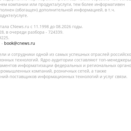
нем компании или продукта/услуги, тем более информативен
полнен (обогащен) дополнительной информацией, в т.ч.
дукте/услуге.
ала CNews.ru c 11.1998 до 08.2026 годы.
8, в очереди разбора - 724339.
9225.
 -
book@cnews.ru
ели и сотрудники одной из самых успешных отраслей российск
онных технологий. Ядро аудитории составляют топ-менеджеры
таментов информатизации федеральных и региональных орган
 промышленных компаний, розничных сетей, а также
аний-поставщиков информационных технологий и услуг связи.