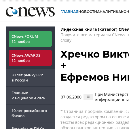
ГЛАВНАЯ
НОВОСТИ
АНАЛИТИКА
КО
Индексная книга (каталог) CNe
Получите все материалы CNews 
CNews FORUM
слову
12 ноября
Хречко Викт
CNews AWARDS
12 ноября
+
Ефремов Ни
30 лет рынку ERP
в России
Главные
При Министерств
07.06.2000
ИТ-сценарии
2026
информационным
10 лет российского
* Страница-профиль компании, сис
бэкапа
создается редактором на основе
тексты всех редакционных раздел
обзоры рынков, интервью, а такж
Российские ПАКи