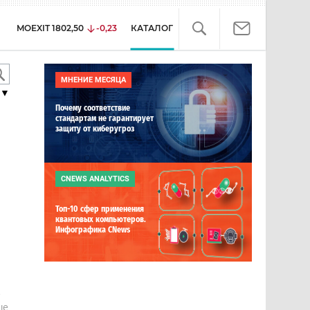
MOEXIT
1802,50
-0,23
КАТАЛОГ
МНЕНИЕ МЕСЯЦА
▼
Почему соответствие
стандартам не гарантирует
защиту от киберугроз
CNEWS ANALYTICS
Топ-10 сфер применения
квантовых компьютеров.
Инфографика CNews
е
ше