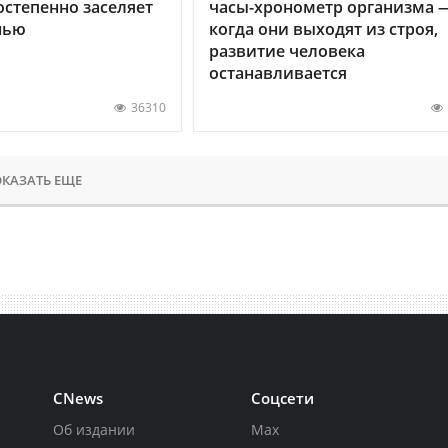
остепенно заселяет
часы-хронометр организма 
нью
когда они выходят из строя,
развитие человека
останавливается
36310
КАЗАТЬ ЕЩЕ
CNews
Соцсети
Об издании
Max