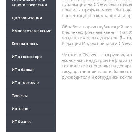
публикаций на CNews было с име
нового поколения
профиль. Профиль может быть до
презентацией о компании или про
Цифровизация
Обработан архив публикаций порт
Импортозамещение
Ключевых фраз выявлено - 146322
Создано именных указателей - 19
Редакция Индексной книги CNews
Безопасность
Читатели CNews — это руководит
ИТ в госсекторе
экономики: индустрии информаци
технические специалисты депар
ИТ в банках
государственной власти, банков,
руководители и сотрудники комп
ИТ в торговле
Телеком
Интернет
ИТ-бизнес