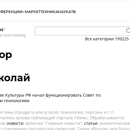
НФЕРЕНЦИИ
МАРКЕТ
ТЕХНИКА
НАУКА
ТВ
ws
*
по ключевому
Все категории
199225
ор
колай
е Культуры РФ начал функционировать Совет по
 технологиям
темы (продукта или услуги), технологии, персоны и т.п.
 анализа архива публикаций портала CNews. Обрабатываются
ов (
новости
, включая "Главные новости",
статьи
, аналитически
е содержание партнёрских проектов). Таким образом, чем боль