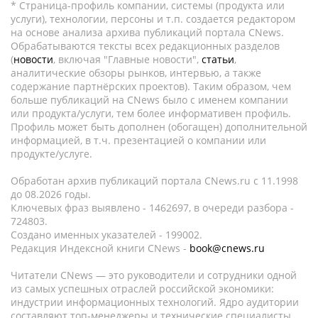
* Страница-профиль компании, системы (продукта или
услуги), технологии, персоны и т.п. создается редактором
на основе анализа архива публикаций портала CNews.
Обрабатываются тексты всех редакционных разделов
(
новости
, включая "Главные новости",
статьи
,
аналитические обзоры рынков, интервью, а также
содержание партнёрских проектов). Таким образом, чем
больше публикаций на CNews было с именем компании
или продукта/услуги, тем более информативен профиль.
Профиль может быть дополнен (обогащен) дополнительной
информацией, в т.ч. презентацией о компании или
продукте/услуге.
Обработан архив публикаций портала CNews.ru c 11.1998
до 08.2026 годы.
Ключевых фраз выявлено - 1462697, в очереди разбора -
724803.
Создано именных указателей - 199002.
Редакция Индексной книги CNews -
book@cnews.ru
Читатели CNews — это руководители и сотрудники одной
из самых успешных отраслей российской экономики:
индустрии информационных технологий. Ядро аудитории
составляют топ-менеджеры и технические специалисты