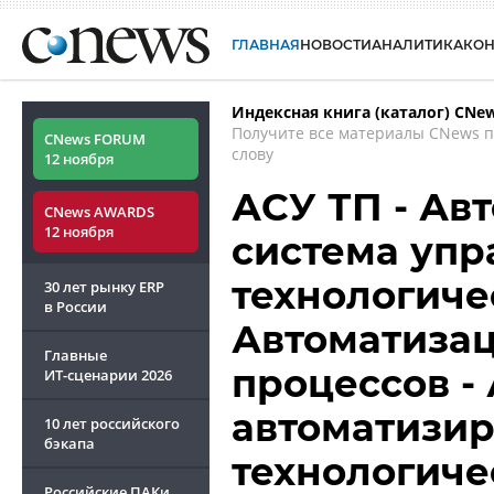
ГЛАВНАЯ
НОВОСТИ
АНАЛИТИКА
КО
Индексная книга (каталог) CNe
Получите все материалы CNews 
CNews FORUM
слову
12 ноября
АСУ ТП - Ав
CNews AWARDS
12 ноября
система упр
технологиче
30 лет рынку ERP
в России
Автоматизац
Главные
процессов - 
ИТ-сценарии
2026
автоматизир
10 лет российского
бэкапа
технологиче
Российские ПАКи