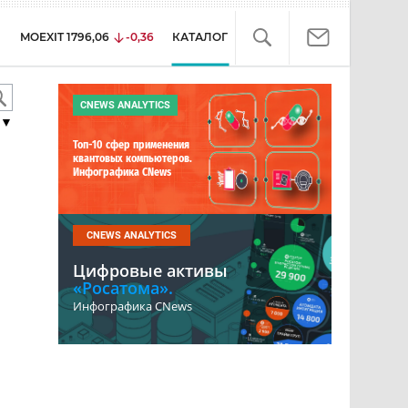
MOEXIT
1796,06
-0,36
КАТАЛОГ
CNEWS ANALYTICS
▼
Топ-10 сфер применения
квантовых компьютеров.
Инфографика CNews
CNEWS ANALYTICS
Цифровые активы
«Росатома».
Инфографика CNews