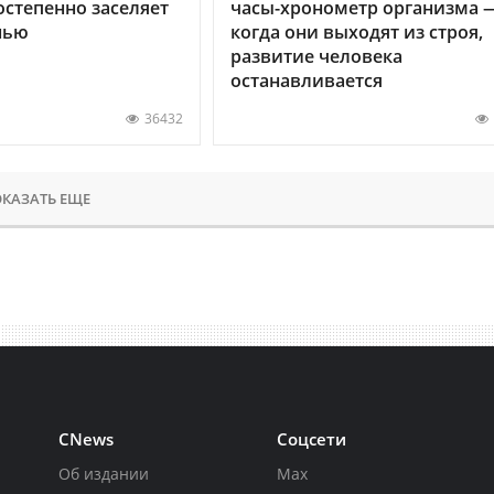
остепенно заселяет
часы-хронометр организма 
нью
когда они выходят из строя,
развитие человека
останавливается
36432
КАЗАТЬ ЕЩЕ
CNews
Соцсети
Об издании
Max