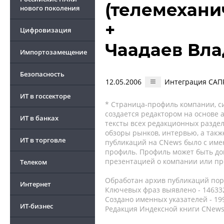
(телемехани
нового поколения
+
Цифровизация
Чаадаев Вл
Импортозамещение
Безопасность
12.05.2006
Интеграция САП
ИТ в госсекторе
* Страница-профиль компании, сис
создается редактором на основе
ИТ в банках
тексты всех редакционных раздел
обзоры рынков, интервью, а такж
ИТ в торговле
публикаций на CNews было с име
профиль. Профиль может быть до
презентацией о компании или про
Телеком
Обработан архив публикаций порт
Интернет
Ключевых фраз выявлено - 146332
Создано именных указателей - 19
ИТ-бизнес
Редакция Индексной книги CNews