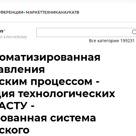
НФЕРЕНЦИИ
МАРКЕТ
ТЕХНИКА
НАУКА
ТВ
ws
*
по ключевому
Все категории
199231
томатизированная
авления
ским процессом -
ия технологических
АСТУ -
ованная система
ского