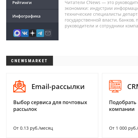
Читатели CNews — это руководит
Рейтинги
экономики: индустрии информаци
технические специалисты депар
Инфографика
государственной власти, банков,
руководители и сотрудники комп
CNEWSMARKET
Email-рассылки
CR
Выбор сервиса для почтовых
Подобрать 
рассылок
компании
От 0.13 руб./месяц
От 1 000 руб.