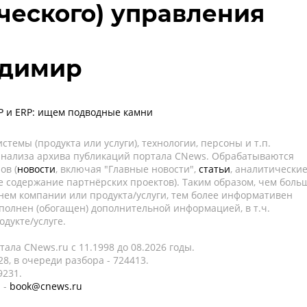
ческого) управления
адимир
Р и ERP: ищем подводные камни
темы (продукта или услуги), технологии, персоны и т.п.
 анализа архива публикаций портала CNews. Обрабатываются
ов (
новости
, включая "Главные новости",
статьи
, аналитически
е содержание партнёрских проектов). Таким образом, чем боль
нем компании или продукта/услуги, тем более информативен
полнен (обогащен) дополнительной информацией, в т.ч.
дукте/услуге.
ала CNews.ru c 11.1998 до 08.2026 годы.
8, в очереди разбора - 724413.
9231.
 -
book@cnews.ru