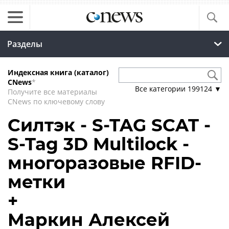
Разделы
Индексная книга (каталог)
CNews
*
Все категории
199124
▼
Получите все материалы
CNews по ключевому слову
Силтэк - S-TAG SCAT -
S-Tag 3D Multilock -
многоразовые RFID-
метки
+
Маркин Алексей