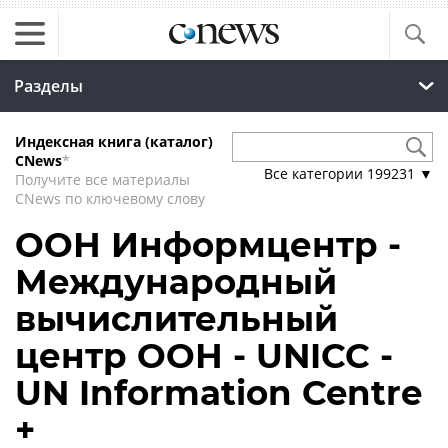
Разделы
Индексная книга (каталог)
CNews
*
Все категории
199231
▼
Получите все материалы
CNews по ключевому слову
ООН Информцентр -
Международный
вычислительный
центр ООН - UNICC -
UN Information Centre
+