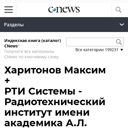
Разделы
Индексная книга (каталог)
CNews
*
Все категории
199231
▼
Получите все материалы
CNews по ключевому слову
Харитонов Максим
+
РТИ Системы -
Радиотехнический
институт имени
академика А.Л.