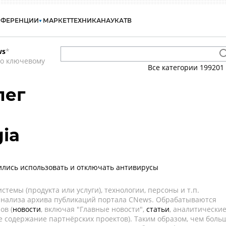
НФЕРЕНЦИИ
МАРКЕТ
ТЕХНИКА
НАУКА
ТВ
ws
*
по ключевому
Все категории
199201
лег
ia
лись использовать и отключать антивирусы
темы (продукта или услуги), технологии, персоны и т.п.
 анализа архива публикаций портала CNews. Обрабатываются
ов (
новости
, включая "Главные новости",
статьи
, аналитически
е содержание партнёрских проектов). Таким образом, чем боль