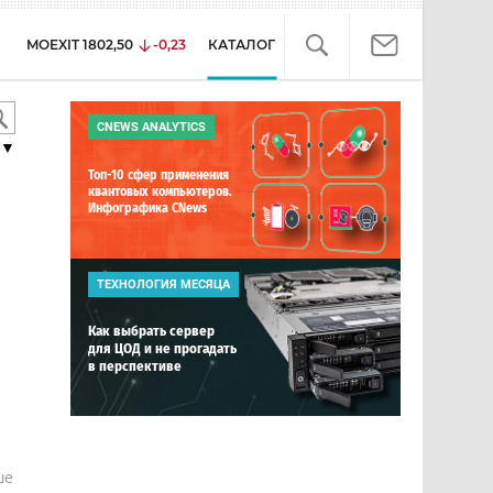
MOEXIT
1802,50
-0,23
КАТАЛОГ
CNEWS ANALYTICS
▼
Топ-10 сфер применения
квантовых компьютеров.
Инфографика CNews
ТЕХНОЛОГИЯ МЕСЯЦА
Как выбрать сервер
для ЦОД и не прогадать
в перспективе
е
ше