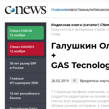
ГЛАВНАЯ
НОВОСТИ
АНАЛИТИКА
КО
Индексная книга (каталог) CNe
Получите все материалы CNews 
CNews FORUM
слову
12 ноября
Галушкин О
CNews AWARDS
12 ноября
+
GAS Tecnolog
30 лет рынку ERP
в России
Главные
26.02.2019
Вредоносы научи
ИТ-сценарии
2026
* Страница-профиль компании, сис
10 лет российского
создается редактором на основе
бэкапа
тексты всех редакционных раздел
обзоры рынков, интервью, а такж
Российские ПАКи