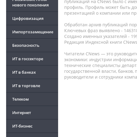
публикаций на CNews было с име
нового поколения
профиль. Профиль может быть до
презентацией о компании или про
Цифровизация
Обработан архив публикаций порт
Ключевых фраз выявлено - 146318
Импортозамещение
Создано именных указателей - 19
Редакция Индексной книги CNews
Безопасность
Читатели CNews — это руководит
ИТ в госсекторе
экономики: индустрии информаци
технические специалисты депар
государственной власти, банков,
ИТ в банках
руководители и сотрудники комп
ИТ в торговле
Телеком
Интернет
ИТ-бизнес