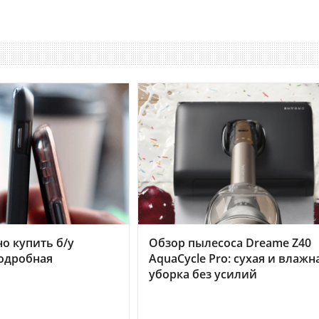
но купить б/у
Обзор пылесоса Dreame Z40
подробная
AquaCycle Pro: сухая и влажн
уборка без усилий