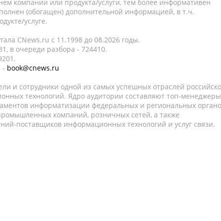
нем компании или продукта/услуги, тем более информативен
полнен (обогащен) дополнительной информацией, в т.ч.
дукте/услуге.
ала CNews.ru c 11.1998 до 08.2026 годы.
1, в очереди разбора - 724410.
9201.
 -
book@cnews.ru
ели и сотрудники одной из самых успешных отраслей российск
онных технологий. Ядро аудитории составляют топ-менеджеры
таментов информатизации федеральных и региональных орган
 промышленных компаний, розничных сетей, а также
аний-поставщиков информационных технологий и услуг связи.