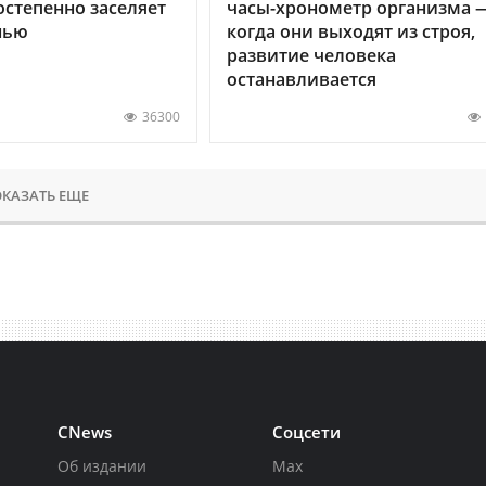
остепенно заселяет
часы-хронометр организма 
нью
когда они выходят из строя,
развитие человека
останавливается
36300
КАЗАТЬ ЕЩЕ
CNews
Соцсети
Об издании
Max