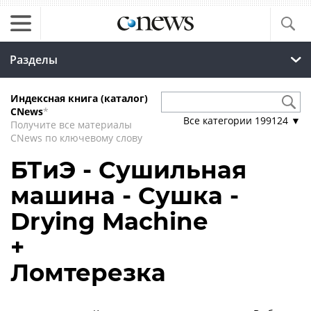
Разделы
Индексная книга (каталог)
CNews
*
Все категории
199124
▼
Получите все материалы
CNews по ключевому слову
БТиЭ - Сушильная
машина - Сушка -
Drying Machine
+
Ломтерезка